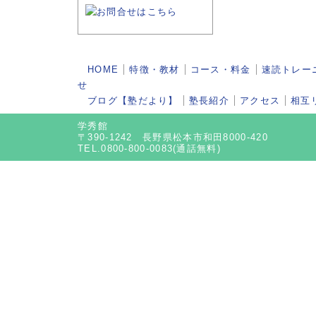
HOME
特徴・教材
コース・料金
速読トレー
せ
ブログ【塾だより】
塾長紹介
アクセス
相互
学秀館
〒390-1242 長野県松本市和田8000-420
TEL.0800-800-0083(通話無料)