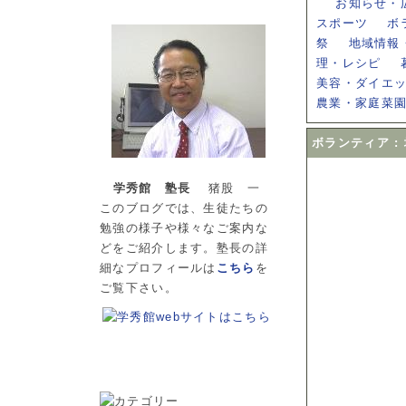
お知らせ・
スポーツ
ボ
祭
地域情報
理・レシピ
美容・ダイエ
農業・家庭菜
ボランティア :
学秀館 塾長
猪股 一
このブログでは、生徒たちの
勉強の様子や様々なご案内な
どをご紹介します。塾長の詳
細なプロフィールは
こちら
を
ご覧下さい。