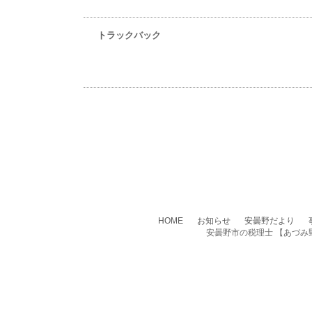
トラックバック
あづみ野 横山会計事務所
Reserved.
[ログイン]
HOME
お知らせ
安曇野だより
安曇野市の税理士 【あづみ野横山