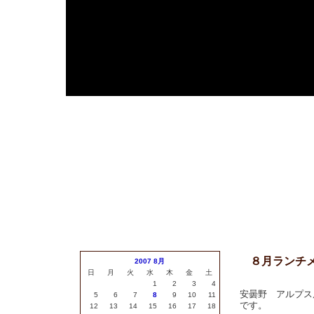
安
８月ランチ
2007 8月
日
月
火
水
木
金
土
1
2
3
4
安曇野 アルプス
5
6
7
8
9
10
11
です。
12
13
14
15
16
17
18