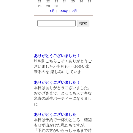
21
22
23
24
25
26
27
28
29
30
5月
|
Today
|
7月
最近のエントリー
最近のコメント
ありがとうございました！
H.A様 こちらこそ！ありがとうご
ざいました♪ 今月も･･･お会い出
来るのを 楽しみにしていま...
ありがとうございました！
本日はありがとうございました。
おかげさまで、とってもステキな
米寿の誕生パーティーになりまし
た...
ありがとうございました
本日は予約で一杯のところ、確認
もせず出かけた私たちですが、
「予約の方がいらっしゃるまで時