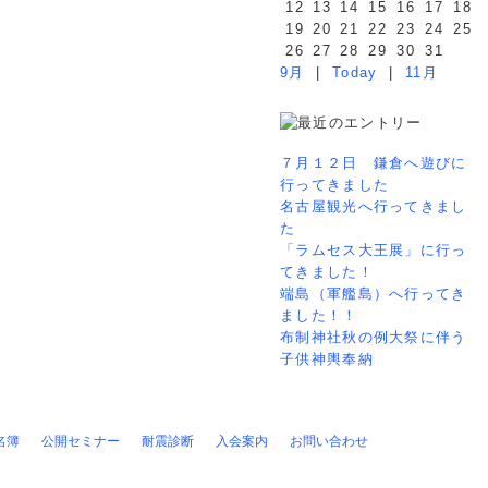
12
13
14
15
16
17
18
19
20
21
22
23
24
25
26
27
28
29
30
31
9月
|
Today
|
11月
７月１２日 鎌倉へ遊びに
行ってきました
名古屋観光へ行ってきまし
た
「ラムセス大王展」に行っ
てきました！
端島（軍艦島）へ行ってき
ました！！
布制神社秋の例大祭に伴う
子供神輿奉納
名簿
公開セミナー
耐震診断
入会案内
お問い合わせ
個