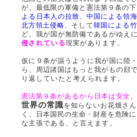
が、最低限の軍備と憲法第９条の
よる日本人の拉致
、
中国による領
北方領土侵略
、そして
韓国による竹
ど、我が国が無防備であるがゆえ
侵されている
現実があります。
仮に９条が謳うように我が国に陸
ら、周辺諸国はもっと我がもの顔
り返していたと考えられます。
憲法第９条があるから日本は安全
世界の常識
を知らないお花畑さ
く、日本国民の生命・財産を危険
な主張である、と言えます。