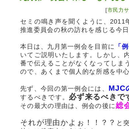
[
市民力
セミの鳴き声を聞くように、2011
推進委員会の秋の訪れを感じる今
本日は、九月第一例会を目前に
「例
いてご説明いたします。しかし、
番で伝えることがなくなってしま
ので、あくまで個人的な所感を中
MJ
先ず、今回の第一例会には、
必ず来るべきで
するべきです。
総
その最大の理由は、例会の後に
それが理由かよぉ！！？？
と