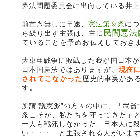
憲法問題委員会に出向している井
前置き無しに早速、
憲法第９条
につ
民間憲法
ら繰り出す主張は、主に
ていることを予めお伝えしておき
大東亜戦争に敗戦した我が国日本
日本国憲法ではありますが、
現在
されてこなかった
歴史的事実があ
す。
所謂“護憲派”の方々の中に、「武
条こそが、私たちを守ってきた」
一人も戦死しなかった、日本人に
い・・・」と主張される人がいま