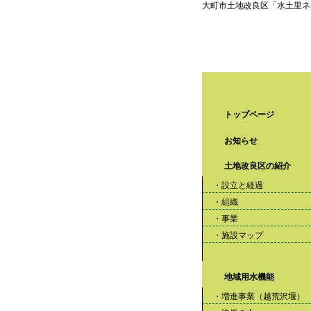
大町市土地改良区「水土里ネ
トップページ
お知らせ
土地改良区の紹介
・設立と経過
・組織
・事業
・施設マップ
地域用水機能
・増進事業（越荒沢堰）