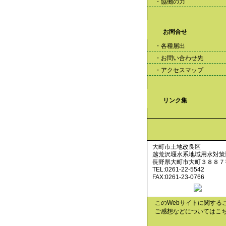
・協働の力
お問合せ
・各種届出
・お問い合わせ先
・アクセスマップ
リンク集
大町市土地改良区
越荒沢堰水系地域用水対策
長野県大町市大町３８８７
TEL:0261-22-5542
FAX:0261-23-0766
このWebサイトに関する
ご感想などについてはこ