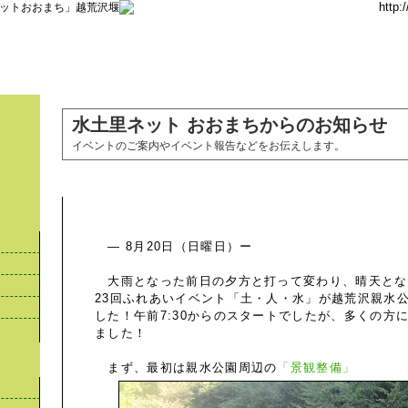
http:
ットおおまち」越荒沢堰
水土里ネット おおまちからのお知らせ
イベントのご案内やイベント報告などをお伝えします。
第23回ふれあいイベント「土・人・水」開催！！
― 8月20日（日曜日）ー
大雨となった前日の夕方と打って変わり、晴天とな
23回ふれあいイベント「土・人・水」が越荒沢親水
した！午前7:30からのスタートでしたが、多くの方
ました！
まず、最初は親水公園周辺の
「景観整備」