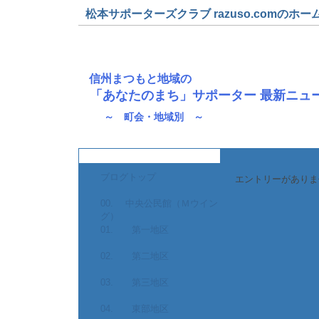
松本サポーターズクラブ razuso.comのホー
信州まつもと地域の
「あなたのまち」サポーター 最新ニュ
～ 町会・地域別 ～
ブログトップ
エントリーがありま
00. 中央公民館（Ｍウイン
グ）
01. 第一地区
02. 第二地区
03. 第三地区
04. 東部地区