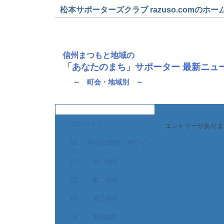
松本サポーターズクラブ razuso.comのホー
信州まつもと地域の
「あなたのまち」サポーター 最新ニュ
～ 町会・地域別 ～
ブログトップ
エントリーがありま
00. 中央公民館（Ｍウイン
グ）
01. 第一地区
02. 第二地区
03. 第三地区
04. 東部地区