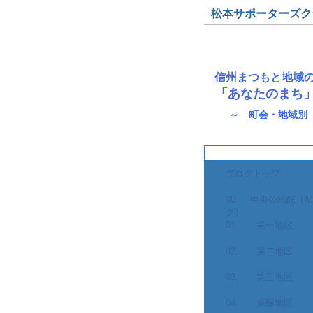
松本サポーターズクラブ
信州まつもと地域
「あなたのまち」
～ 町会・地域別
ブログトップ
00. 中央公民館（
グ）
01. 第一地区
02. 第二地区
03. 第三地区
04. 東部地区