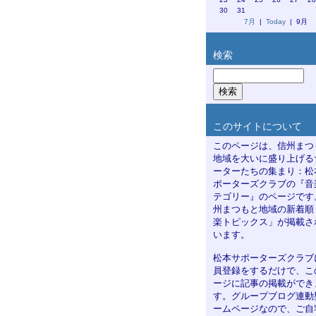
30
31
7月
|
Today
| 9月
検索
このサイトについて
このページは、信州まつ
地域を大いに盛り上げる
ーターたちの集まり：松
ポーターズクラブの『音
テゴリー』のページです
州まつもと地域の新着順
楽トピックス」が掲載さ
います。
松本サポーターズクラブ
員登録をするだけで、こ
ージに記事の掲載ができ
す。グループブログ連動
ームページなので、ご自