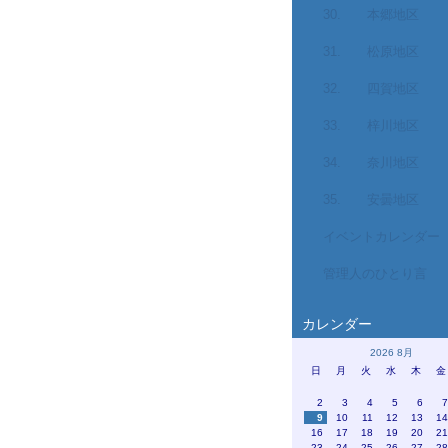
30. 本郷地区
31. 松原地区
32. 四賀地区
33. 梓川地区
34. 奈川地区
35. 安曇地区
イベントカレンダー
管理人のひとり言
カレンダー
2026 8月
日
月
火
水
木
金
2
3
4
5
6
9
10
11
12
13
1
16
17
18
19
20
2
23
24
25
26
27
2