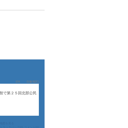
[
09. 白板地区
]
館で第２５回北部公民
地図を見る
トラックバック[0]
コメント[0]