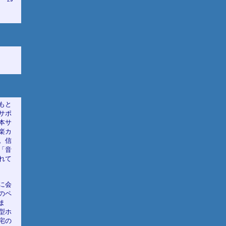
もと
サポ
本サ
楽カ
。信
「音
れて
に会
のペ
ま
型ホ
宅の