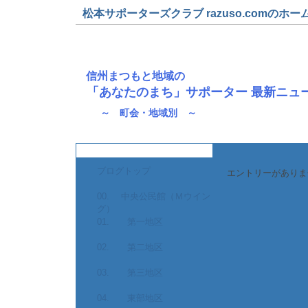
松本サポーターズクラブ razuso.comのホー
信州まつもと地域の
「あなたのまち」サポーター 最新ニュ
～ 町会・地域別 ～
ブログトップ
エントリーがありま
00. 中央公民館（Ｍウイン
グ）
01. 第一地区
02. 第二地区
03. 第三地区
04. 東部地区