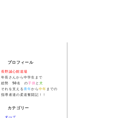
プロフィール
長野誠心館道場
年長さんから中学生まで
総勢
50
名 の
子供
と
犬
それを支える
青年
から
中年
までの
指導者達の柔道奮闘記！！
カテゴリー
すべて