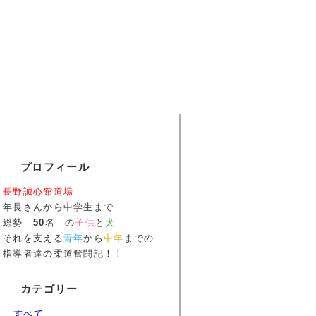
プロフィール
長野誠心館道場
年長さんから中学生まで
総勢
50
名 の
子供
と
犬
それを支える
青年
から
中年
までの
指導者達の柔道奮闘記！！
カテゴリー
すべて