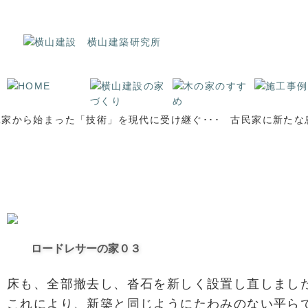
古民家再生・注文住宅なら長野県安曇野の横山建設へ！｜松本市の注文住宅,古民家
ロードレサーの家０３
床も、全部撤去し、沓石を新しく設置し直しまし
これにより、新築と同じようにたわみのない平ら