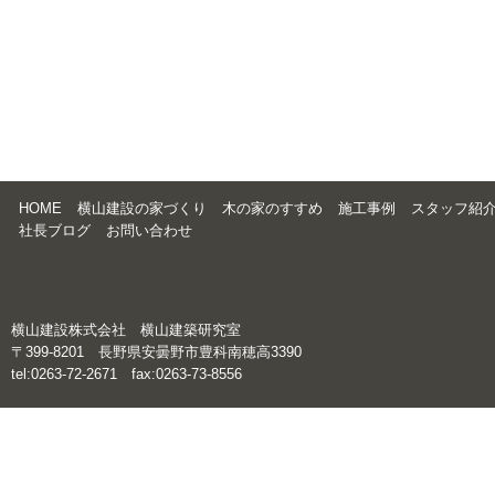
HOME
横山建設の家づくり
木の家のすすめ
施工事例
スタッフ紹
社長ブログ
お問い合わせ
横山建設株式会社 横山建築研究室
〒399-8201 長野県安曇野市豊科南穂高3390
tel:0263-72-2671 fax:0263-73-8556