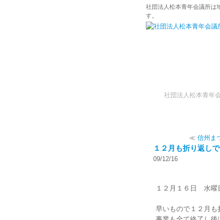
社団法人松本青年会議所は
す。
社団法人松本青年
≪
信州ま
１２月も折り返しで
09/12/16
１２月１６日 水曜
早いもので１２月も
事業も全て終了し後