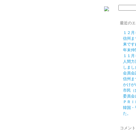
最近のエ
１２月
信州ま
来です
年末仲
１１月
人間力
しまし
会員会
信州ま
かけが
市民（
委員会
ＰＲＩ
韓国・
た。
コメント