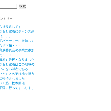
ントリー
も折り返しです
つもと空港にチャンス到
ね。。。
間パーティーに参加して
も早下旬・・・
育成委員会の事業に参加
た！！！
議所も最後となりました
つもと空港はこの地域の
いのない財産である
ひと）との架け橋を担う
に招待されました
ＤＥ塾 松本開催
平澤に行ってまいりまし