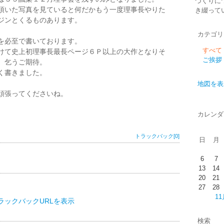
づくりに
頂いた写真を見ていると何だかもう一度理事長やりた
き綴って
ジンとくるものあります。
カテゴリ
を必至で書いております。
すべて
けて史上初理事長最長ページ６Ｐ以上の大作となりそ
ご挨拶
。乞うご期待。
く書きました。
地図を表
頑張ってくださいね。
カレンダ
トラックバック[0]
日
月
6
7
13
14
20
21
27
28
11
ラックバックURLを表示
検索