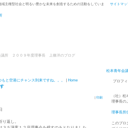
地域主権型社会と明るい豊かな未来を創造するための活動をしていま
サイトマッ
会議所 ２００９年度理事長 上條洋のブログ
松本青年会議
つもと空港にチャンス到来ですね。。。
|
Home
プロフィ
す
（社）松本
|
印刷
理事長の
日
理事長所
折り返し。
このブロ
は３５議案１２月理事会を残すのみとなりました。