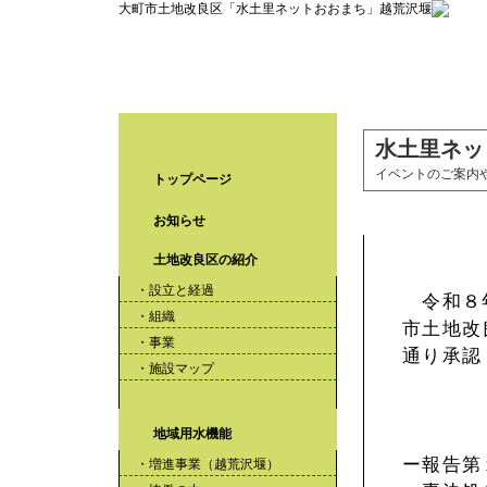
大町市土地改良区「水土里ネットおおまち」越荒沢堰
水土里ネッ
イベントのご案内
トップページ
【報告】第6
お知らせ
土地改良区の紹介
・設立と経過
令和８年
・組織
市土地改
・事業
通り承認
・施設マップ
地域用水機能
ー報告第
・増進事業（越荒沢堰）