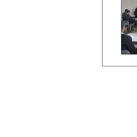
Copyright（C) ２００６ Midori