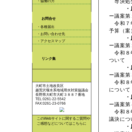
専決処
・協働の力
・
ー議案第
お問合せ
令和７年
・各種届出
予算（案
・お問い合わせ先
・
・アクセスマップ
ー議案第
令和８年
リンク集
ついて
・
ー議案第
令和８年
大町市土地改良区
について
越荒沢堰水系地域用水対策協議会
長野県大町市大町３８８７番地
・
TEL:0261-22-5542
FAX:0261-23-0766
ー議案第
令和８年
議決につ
このWebサイトに関するご質問や
ご感想などについてはこちらに
・