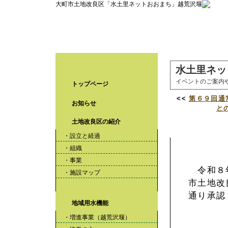
大町市土地改良区「水土里ネットおおまち」越荒沢堰
水土里ネッ
イベントのご案内
トップページ
<<
第６９回通
お知らせ
と
土地改良区の紹介
【報告】第6
・設立と経過
・組織
・事業
令和８年
・施設マップ
市土地改
通り承認
地域用水機能
・増進事業（越荒沢堰）