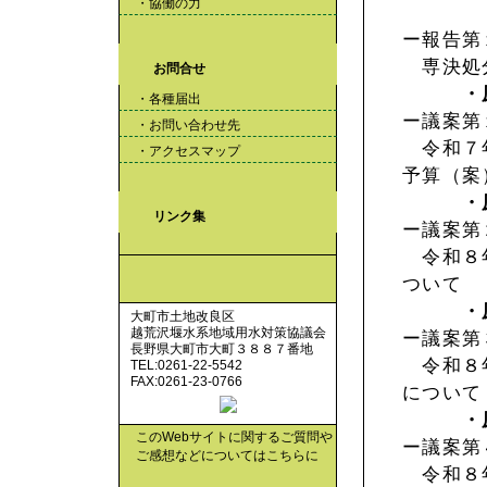
・協働の力
ー報告第
専決処
お問合せ
・
・各種届出
ー議案第
・お問い合わせ先
令和７年
・アクセスマップ
予算（案
・
リンク集
ー議案第
令和８年
ついて
・
大町市土地改良区
越荒沢堰水系地域用水対策協議会
ー議案第
長野県大町市大町３８８７番地
令和８年
TEL:0261-22-5542
FAX:0261-23-0766
について
・
このWebサイトに関するご質問や
ー議案第
ご感想などについてはこちらに
令和８年