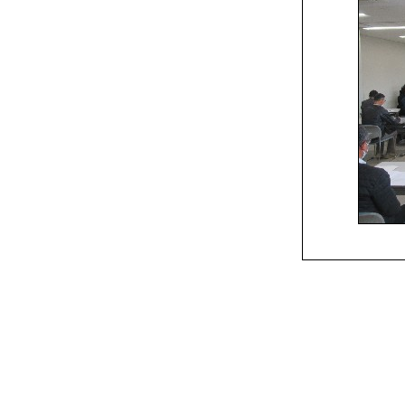
Copyright（C) ２００６ Midori