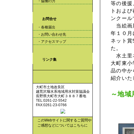
・協働の力
等の後援
トおよび
ンクール
お問合せ
当絵画展
・各種届出
年１０月
・お問い合わせ先
ネット賞
・アクセスマップ
た。
水土里ネ
リンク集
大町東小
品の中か
紹介いた
大町市土地改良区
越荒沢堰水系地域用水対策協議会
～地域
長野県大町市大町３８８７番地
TEL:0261-22-5542
「
FAX:0261-23-0766
藤
このWebサイトに関するご質問や
ご感想などについてはこちらに