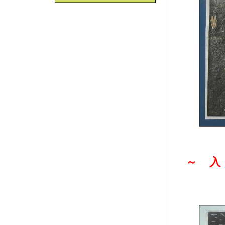
～ 入
「学
曽