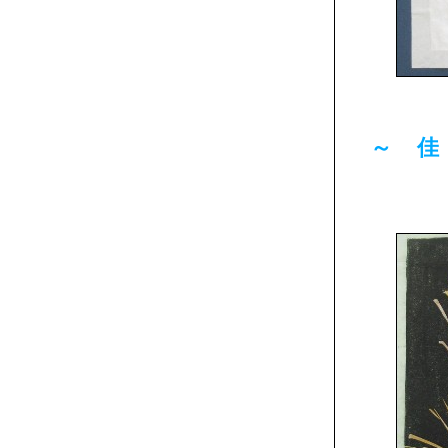
～ 佳
「い
曽