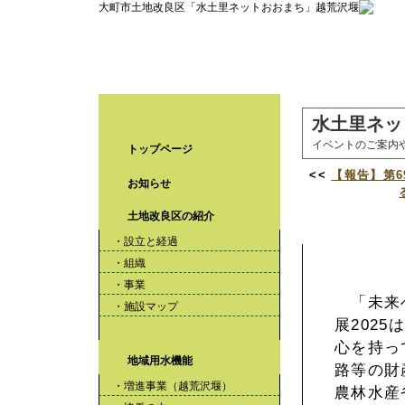
大町市土地改良区「水土里ネットおおまち」越荒沢堰
水土里ネッ
イベントのご案内
トップページ
<<
【報告】第6
お知らせ
土地改良区の紹介
「未来へつな
・設立と経過
・組織
・事業
「未来へ
・施設マップ
展202
心を持っ
地域用水機能
路等の財
・増進事業（越荒沢堰）
農林水産