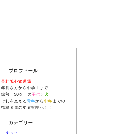
プロフィール
長野誠心館道場
年長さんから中学生まで
総勢
50
名 の
子供
と
犬
それを支える
青年
から
中年
までの
指導者達の柔道奮闘記！！
カテゴリー
すべて