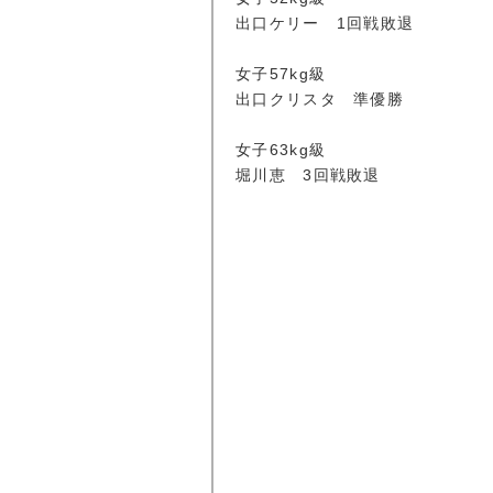
出口ケリー 1回戦敗退
女子57kg級
出口クリスタ 準優勝
女子63kg級
堀川恵 3回戦敗退