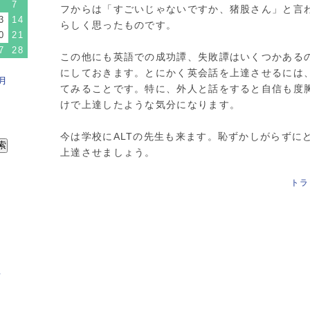
7
フからは「すごいじゃないですか、猪股さん」と言
3
14
らしく思ったものです。
0
21
7
28
この他にも英語での成功譚、失敗譚はいくつかある
にしておきます。とにかく英会話を上達させるには
月
てみることです。特に、外人と話をすると自信も度
けで上達したような気分になります。
今は学校にALTの先生も来ます。恥ずかしがらずに
上達させましょう。
トラ
程