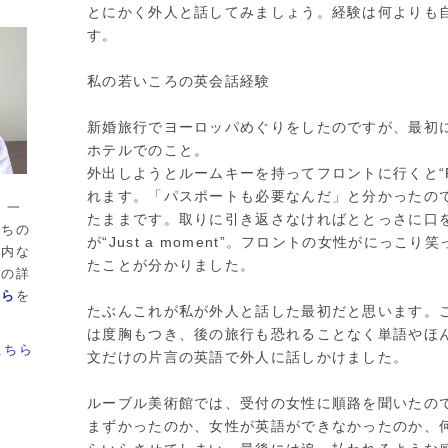
とにかく外人と話してみましょう。経験は何よりも
す。
私の若いころの英会話経験
新婚旅行でヨーロッパめぐりをしたのですが、最初
ホテルでのこと。
外出しようとルームキーを持ってフロントに行くと“Pas
れます。「パスポートも必要なんだ」と分かったの
 一
たままです。取りに引き返さなければととっさに口
たちの
が“Just a moment”。フロントの女性がにっこ
案内な
たことが分かりました。
長の詳
ちら
を
たぶんこれが私が外人と話した最初だと思います。
は度胸もつき、後の旅行も恐れることなく単語やほ
文だけの片言の英語で外人に話しかけました。
ルーブル美術館では、受付の女性に順路を聞いたの
まずかったのか、女性が英語ができなかったのか、