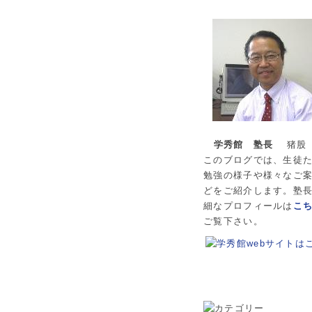
学秀館 塾長
猪股
このブログでは、生徒
勉強の様子や様々なご
どをご紹介します。塾
細なプロフィールは
こ
ご覧下さい。