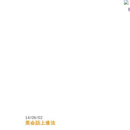
日村・安曇野市の小学生・中学生のための学習塾
14/06/02
英会話上達法