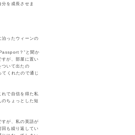
自分を成長させま
に泊ったウィーンの
sport？”と聞か
ですが、部屋に置い
をついて出たの
り笑ってくれたので通じ
これで自信を得た私
んのちょっとした短
ですが、私の英語が
何回も繰り返してい