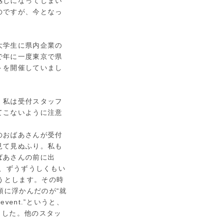
感じになってしまい
のですが、今となっ
大学生に県内企業の
で年に一度東京で県
トを開催していまし
。私は受付スタッフ
てこないように注意
のおばあさんが受付
見て見ぬふり。私も
ばあさんの前に出
んは、ずうずうしくもい
こうとします。その時
頭に浮かんだのが“就
t event.”というと、
れました。他のスタッ