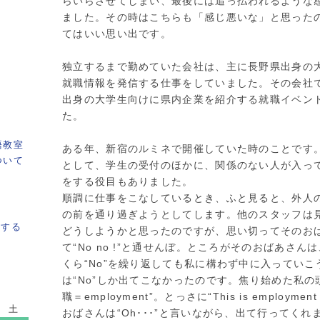
らいらさせてしまい、最後には追っ払われるような
ました。その時はこちらも「感じ悪いな」と思った
てはいい思い出です。
独立するまで勤めていた会社は、主に長野県出身の
就職情報を発信する仕事をしていました。その会社
出身の大学生向けに県内企業を紹介する就職イベン
た。
語教室
ある年、新宿のルミネで開催していた時のことです
ついて
として、学生の受付のほかに、関係のない人が入っ
をする役目もありました。
順調に仕事をこなしているとき、ふと見ると、外人
の前を通り過ぎようとしてします。他のスタッフは
示する
どうしようかと思ったのですが、思い切ってそのお
て“No no !”と通せんぼ。ところがそのおばあさ
くら“No”を繰り返しても私に構わず中に入ってい
は“No”しか出てこなかったのです。焦り始めた私の
職＝employment”。とっさに“This is employmen
土
おばさんは“Oh･･･”と言いながら、出て行ってく