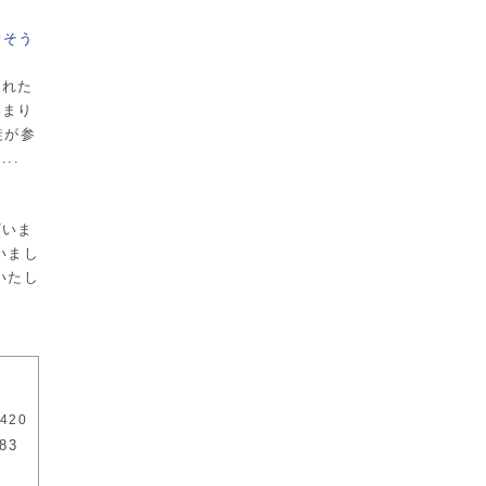
話そう
くれた
集まり
徒が参
..
ざいま
いまし
いたし
420