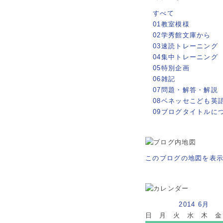
すべて
01教室模様
02学秀館文庫から
03速読トレーニング
04集中トレーニング
05特別企画
06雑記
07問題・解答・解説
08ベネッセこども英
09ブログタイトルに
このブログの地図を表
2014 6月
日
月
火
水
木
金