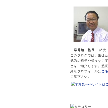
学秀館 塾長
猪股
このブログでは、生徒
勉強の様子や様々なご
どをご紹介します。塾
細なプロフィールは
こ
ご覧下さい。