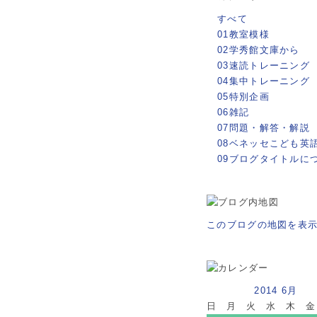
すべて
01教室模様
02学秀館文庫から
03速読トレーニング
04集中トレーニング
05特別企画
06雑記
07問題・解答・解説
08ベネッセこども英
09ブログタイトルに
このブログの地図を表
2014 6月
日
月
火
水
木
金