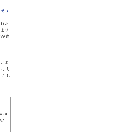
話そう
くれた
集まり
徒が参
..
ざいま
いまし
いたし
420