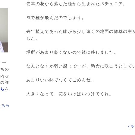
去年の花から落ちた種から生まれたペチュニア。
風で種が飛んだのでしょう。
去年植えてあった鉢から少し遠くの地面の雑草の中
した。
場所があまり良くないので鉢に移しました。
 一
なんとなくか弱い感じですが、懸命に咲こうとして
たちの
案内な
あまりいい鉢でなくてごめんね。
長の詳
ちら
を
大きくなって、花をいっぱいつけてくれ。
トラ