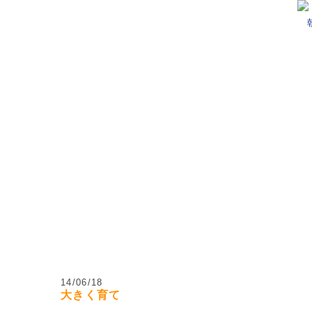
日村・安曇野市の小学生・中学生のための学習塾
14/06/18
大きく育て