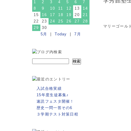
学秀館塾
1
2
3
4
5
6
7
8
9
10
11
12
13
14
15
16
17
18
19
20
21
22
23
24
25
26
27
28
マリーゴール
29
30
5月
|
Today
|
7月
入試合格実績
15年度生徒募集♪
速読フェスタ開催！
歴史一問一答その6
３学期テスト対策日程