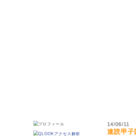
松本市・波田町・山形村・朝日村・安曇野市の小学生・中学
14/06/11
速読甲子