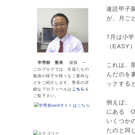
速読甲子
が、月ご
7月は小
（EASY
学秀館 塾長
猪股 一
これは、
このブログでは、生徒たちの
んだのを
勉強の様子や様々なご案内な
どをご紹介します。塾長の詳
ックする
細なプロフィールは
こちら
を
ご覧下さい。
例えば、
にある 
いくつか
たのと同