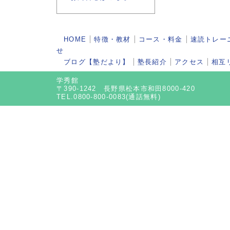
HOME
特徴・教材
コース・料金
速読トレー
せ
ブログ【塾だより】
塾長紹介
アクセス
相互
学秀館
〒390-1242 長野県松本市和田8000-420
TEL.0800-800-0083(通話無料)