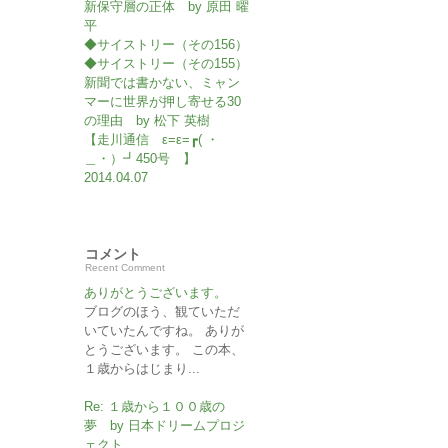
新保守層の正体 by 原田 曜
平
◆サイストリー（その156）
◆サイストリー（その155）
新聞では書かない、ミャン
マーに世界が押し寄せる30
の理由 by 松下 英樹
【走川通信 ε=ε=┏( ・
＿・）┛450号 】
2014.04.07
コメント
Recent Comment
ありがとうございます。
ブログのほう、観ていただ
いていたんですね。 ありが
とうございます。 この本、
１歳からはじまり...
Re: １歳から１００歳の
夢 by 日本ドリームプロジ
ェクト