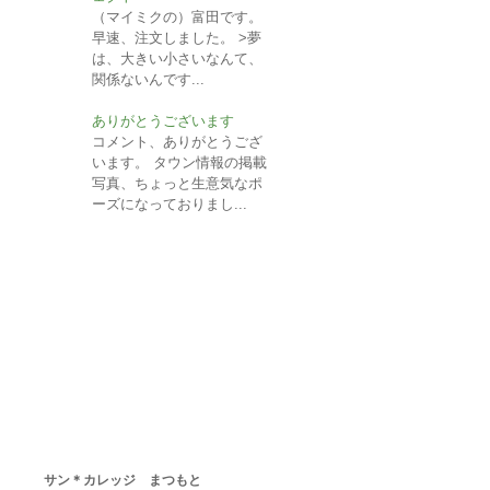
（マイミクの）富田です。
早速、注文しました。 >夢
は、大きい小さいなんて、
関係ないんです...
ありがとうございます
コメント、ありがとうござ
います。 タウン情報の掲載
写真、ちょっと生意気なポ
ーズになっておりまし...
HOME
求職者支援訓練案内
基金訓練案内
キャリアアップ講座
お問い合わせ
個人情報取扱方針
免責事項
Hassy Times（ハ
サン＊カレッジ まつもと