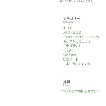
までお待ちしております。
カテゴリー
Category
すべて
お問い合わせ
「いい」かげん――メンタ
ルケアをしましょう
【走川通信】
【号外】
つれづれに
経営ノート
「本」当におすすめ
地図
Map
このブログの地図を表示する