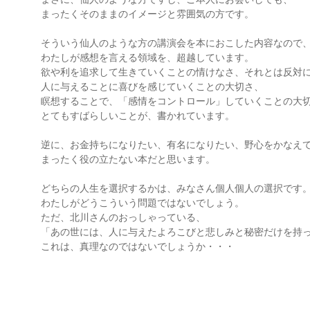
まったくそのままのイメージと雰囲気の方です。
そういう仙人のような方の講演会を本におこした内容なので
わたしが感想を言える領域を、超越しています。
欲や利を追求して生きていくことの情けなさ、それとは反対
人に与えることに喜びを感じていくことの大切さ、
瞑想することで、「感情をコントロール」していくことの大
とてもすばらしいことが、書かれています。
逆に、お金持ちになりたい、有名になりたい、野心をかなえ
まったく役の立たない本だと思います。
どちらの人生を選択するかは、みなさん個人個人の選択です
わたしがどうこういう問題ではないでしょう。
ただ、北川さんのおっしゃっている、
「あの世には、人に与えたよろこびと悲しみと秘密だけを持
これは、真理なのではないでしょうか・・・