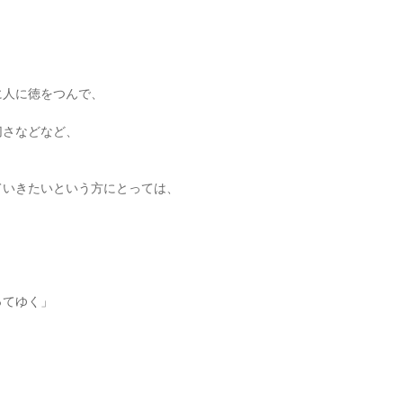
、
に人に徳をつんで、
切さなどなど、
ていきたいという方にとっては、
。
ってゆく」