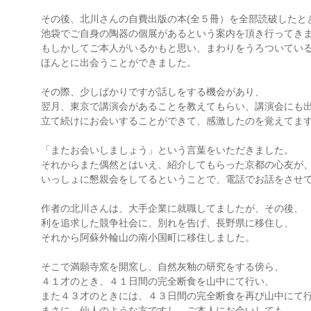
その後、北川さんの自費出版の本(全５冊）を全部読破したと
池袋でご自身の陶器の個展があるという案内を頂き行ってき
もしかしてご本人がいるかもと思い、まわりをうろついてい
ほんとに出会うことができました。
その際、少しばかりですが話しをする機会があり、
翌月、東京で講演会があることを教えてもらい、講演会にも
立て続けにお会いすることができて、感激したのを覚えてま
「またお会いしましょう」という言葉をいただきました。
それからまた偶然とはいえ、紹介してもらった京都の心友が
いっしょに懇親会をしてるということで、電話でお話をさせ
作者の北川さんは、大手企業に就職してましたが、その後、
利を追求した競争社会に、別れを告げ、長野県に移住し、
それから阿蘇外輪山の南小国町に移住しました。
そこで満願寺窯を開窯し、自然灰釉の研究をする傍ら、
４１才のとき、４１日間の完全断食を山中にて行い、
また４３才のときには、４３日間の完全断食を再び山中にて
まさに、仙人のような方ですし、ご本人にお会いしても、