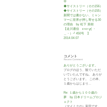
平
◆サイストリー（その156）
◆サイストリー（その155）
新聞では書かない、ミャン
マーに世界が押し寄せる30
の理由 by 松下 英樹
【走川通信 ε=ε=┏( ・
＿・）┛450号 】
2014.04.07
コメント
Recent Comment
ありがとうございます。
ブログのほう、観ていただ
いていたんですね。 ありが
とうございます。 この本、
１歳からはじまり...
Re: １歳から１００歳の
夢 by 日本ドリームプロジ
ェクト
（マイミクの）富田です。