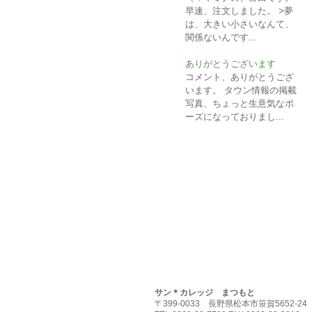
早速、注文しました。 >夢
は、大きい小さいなんて、
関係ないんです...
ありがとうございます
コメント、ありがとうござ
います。 タウン情報の掲載
写真、ちょっと生意気なポ
ーズになっておりまし...
HOME
求職者支援訓練案内
基金訓
お問い合わせ
個人情報取扱方針
免
サン＊カレッジ まつもと
〒399-0033 長野県松本市笹賀5652-24