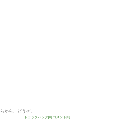
らから、どうぞ。
トラックバック[0]
コメント[0]