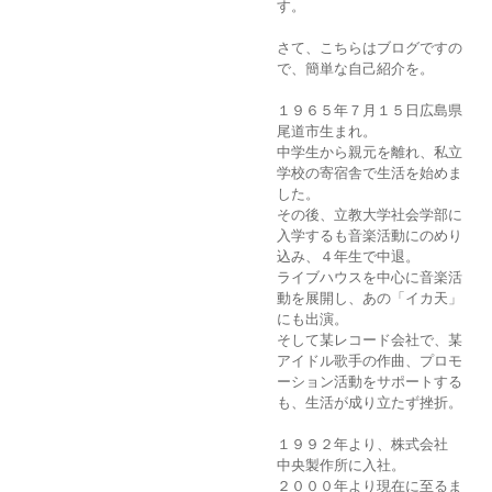
す。
さて、こちらはブログですの
で、簡単な自己紹介を。
１９６５年７月１５日広島県
尾道市生まれ。
中学生から親元を離れ、私立
学校の寄宿舎で生活を始めま
した。
その後、立教大学社会学部に
入学するも音楽活動にのめり
込み、４年生で中退。
ライブハウスを中心に音楽活
動を展開し、あの「イカ天」
にも出演。
そして某レコード会社で、某
アイドル歌手の作曲、プロモ
ーション活動をサポートする
も、生活が成り立たず挫折。
１９９２年より、株式会社
中央製作所に入社。
２０００年より現在に至るま