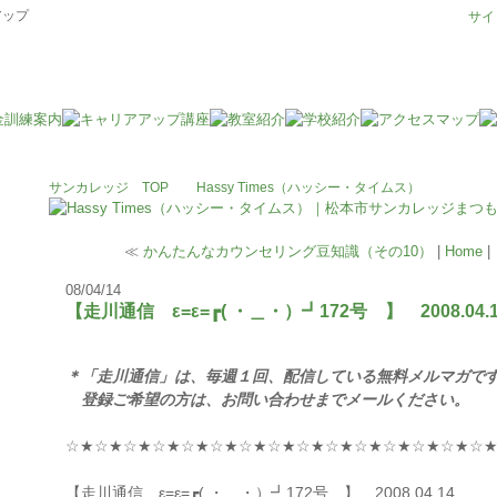
アップ
サイ
サンカレッジ TOP
Hassy Times（ハッシー・タイムス）
≪
かんたんなカウンセリング豆知識（その10）
|
Home
|
08/04/14
【走川通信 ε=ε=┏( ・＿・）┛172号 】 2008.04.1
＊「走川通信」は、毎週１回、配信している無料メルマガで
登録ご希望の方は、お問い合わせまでメールください。
☆★☆★☆★☆★☆★☆★☆★☆★☆★☆★☆★☆★☆★☆★☆
【走川通信 ε=ε=┏( ・＿・）┛172号 】 2008.04.14