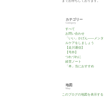
までお待ちしております。
カテゴリー
Category
すべて
お問い合わせ
「いい」かげん――メンタ
ルケアをしましょう
【走川通信】
【号外】
つれづれに
経営ノート
「本」当におすすめ
地図
Map
このブログの地図を表示する