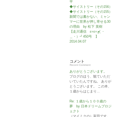
平
◆サイストリー（その156）
◆サイストリー（その155）
新聞では書かない、ミャン
マーに世界が押し寄せる30
の理由 by 松下 英樹
【走川通信 ε=ε=┏( ・
＿・）┛450号 】
2014.04.07
コメント
Recent Comment
ありがとうございます。
ブログのほう、観ていただ
いていたんですね。 ありが
とうございます。 この本、
１歳からはじまり...
Re: １歳から１００歳の
夢 by 日本ドリームプロジ
ェクト
（マイミクの）富田です。