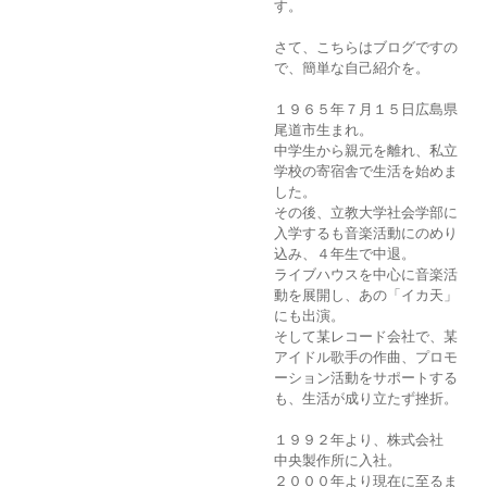
す。
さて、こちらはブログですの
で、簡単な自己紹介を。
１９６５年７月１５日広島県
尾道市生まれ。
中学生から親元を離れ、私立
学校の寄宿舎で生活を始めま
した。
その後、立教大学社会学部に
入学するも音楽活動にのめり
込み、４年生で中退。
ライブハウスを中心に音楽活
動を展開し、あの「イカ天」
にも出演。
そして某レコード会社で、某
アイドル歌手の作曲、プロモ
ーション活動をサポートする
も、生活が成り立たず挫折。
１９９２年より、株式会社
中央製作所に入社。
２０００年より現在に至るま