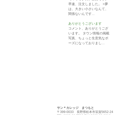
早速、注文しました。 >夢
は、大きい小さいなんて、
関係ないんです...
ありがとうございます
コメント、ありがとうござ
います。 タウン情報の掲載
写真、ちょっと生意気なポ
ーズになっておりまし...
HOME
求職者支援訓練案内
基金訓
お問い合わせ
個人情報取扱方針
免
サン＊カレッジ まつもと
〒399-0033 長野県松本市笹賀5652-24