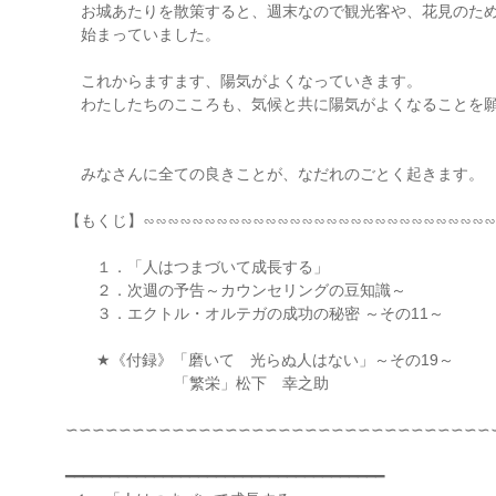
お城あたりを散策すると、週末なので観光客や、花見のた
始まっていました。
これからますます、陽気がよくなっていきます。
わたしたちのこころも、気候と共に陽気がよくなることを
みなさんに全ての良きことが、なだれのごとく起きます。
【もくじ】∽∽∽∽∽∽∽∽∽∽∽∽∽∽∽∽∽∽∽∽∽∽∽∽∽∽∽∽∽
１．「人はつまづいて成長する」
２．次週の予告～カウンセリングの豆知識～
３．エクトル・オルテガの成功の秘密 ～その11～
★《付録》「磨いて 光らぬ人はない」～その19～
「繁栄」松下 幸之助
∽∽∽∽∽∽∽∽∽∽∽∽∽∽∽∽∽∽∽∽∽∽∽∽∽∽∽∽∽∽∽∽
━━━━━━━━━━━━━━━━━━━━━━━━━━━━━━━━━━━━