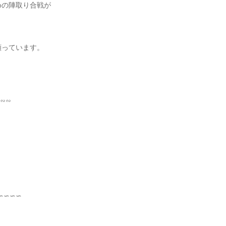
めの陣取り合戦が
願っています。
∽∽
∽∽∽∽