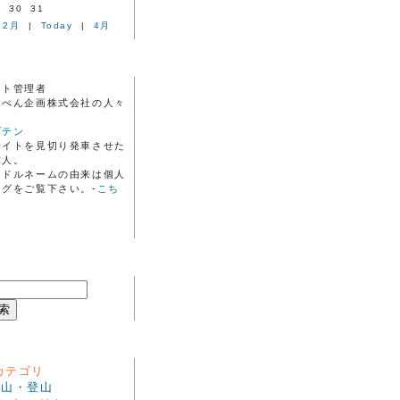
9
30
31
2月
|
Today
|
4月
イト管理者
るぺん企画株式会社の人々
ブテン
サイトを見切り発車させた
本人。
ンドルネームの由来は個人
ログをご覧下さい。-
こち
カテゴリ
.山・登山