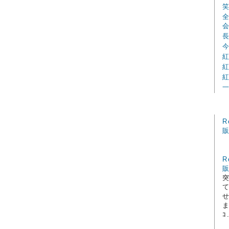
R
R
ま
ｺ.