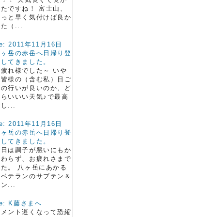
ったですね！ 富士山、
もっと早く気付けば良か
た（...
e: 2011年11月16日
八ヶ岳の赤岳へ日帰り登
山してきました。
お疲れ様でした～ いや
～皆様の（含む私）日ご
ろの行いが良いのか、ど
えらいいい天気♪で最高
し...
e: 2011年11月16日
八ヶ岳の赤岳へ日帰り登
山してきました。
先日は調子が悪いにもか
かわらず、お疲れさまで
した。 八ヶ岳にあかる
いベテランのサブテン＆
ン...
e: K藤さまへ
コメント遅くなって恐縮