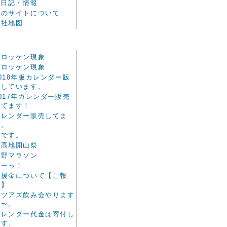
.日記・情報
このサイトについて
会社地図
ブロッケン現象
ブロッケン現象
018年版カレンダー販
売しています。
017年カレンダー販売
してます！
カレンダー販売してま
す。
朝です。
上高地開山祭
長野マラソン
朝ーっ！
義援金について【ご報
告】
マツアズ飲み会やります
よ〜。
カレンダー代金は寄付し
ます。