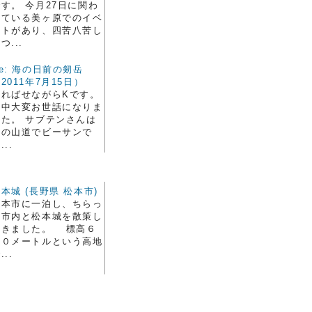
す。 今月27日に関わ
っている美ヶ原でのイベ
ントがあり、四苦八苦し
つ...
e: 海の日前の剱岳
2011年7月15日）
遅ればせながらKです。
道中大変お世話になりま
した。 サブテンさんは
あの山道でビーサンで
...
本城 (長野県 松本市)
松本市に一泊し、ちらっ
と市内と松本城を散策し
てきました。 標高６
００メートルという高地
...