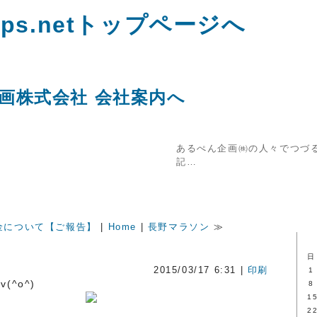
あるぺん企画㈱の人々でつづ
記…
金について【ご報告】
|
Home
|
長野マラソン
≫
日
2015/03/17 6:31 |
印刷
1
(^o^)
8
1
2