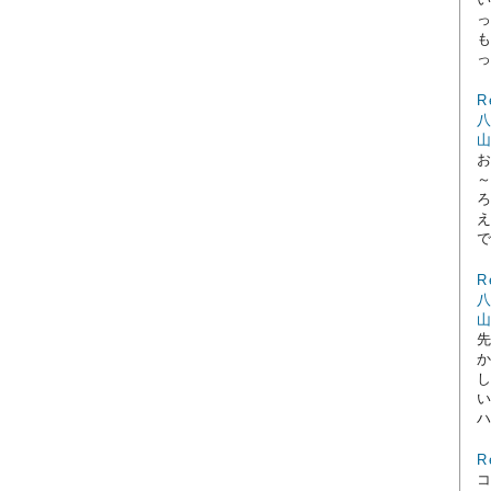
っ
R
で
R
ハ
R