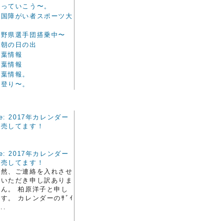
笑っていこう〜。
全国障がい者スポーツ大
会
長野県選手団搭乗中〜
今朝の日の出
紅葉情報
紅葉情報
紅葉情報。
一登り〜。
e: 2017年カレンダー
販売してます！
e: 2017年カレンダー
販売してます！
突然、ご連絡を入れさせ
ていただき申し訳ありま
せん。 柏原洋子と申し
す。 カレンダーのｻﾞｲ
..