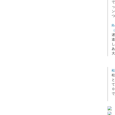
で
つ
R
（
大
松
で