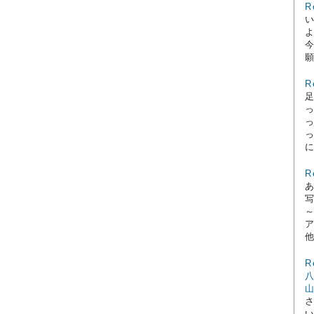
R
R
っ
に
R
他
R