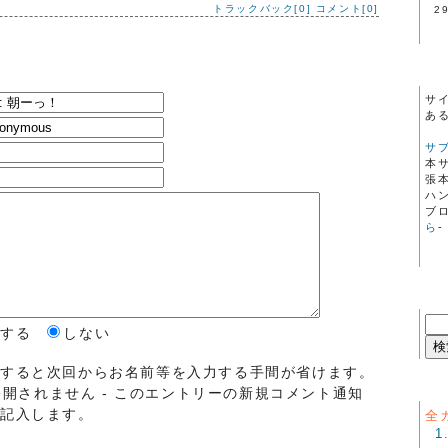
トラックバック[0]
コメント[0]
2
サ
あ
サ
本
張
ハ
ブ
ら
-
する
しない
をすると次回からお名前等を入力する手間が省けます。
lは公開されません - このエントリーの新規コメント通知
ら記入します。
全
1