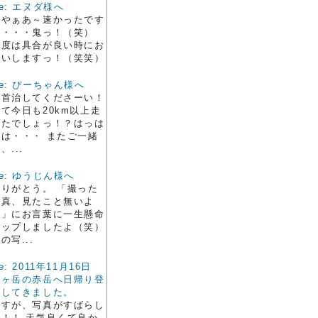
e: エヌダ様へ
いやぁあ～速かったです
よ・・・鬼っ！（笑）
今度は具合が良い時にお
願いしますっ！（笑笑）
e: ぴーちゃん様へ
足首治してくださーい！
て今日も20km以上走
ったでしょっ！？はっは
っは・・・ またご一緒
、...
e: ゆうじん様へ
ありがとう。 「撮った
写真、見たこと無いよ
～」にお言葉に一生懸命
アップしましたよ（笑）
の写...
e: 2011年11月16日
八ヶ岳の赤岳へ日帰り登
山してきました。
さすが、写真がすばらし
い！！ 天気良くて良か