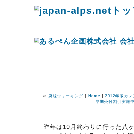
≪
廃線ウォーキング
|
Home
|
2012年版カ
早期受付割引実施
2011年11月16日 八ヶ岳の赤岳へ日
昨年は10月終わりに行った八