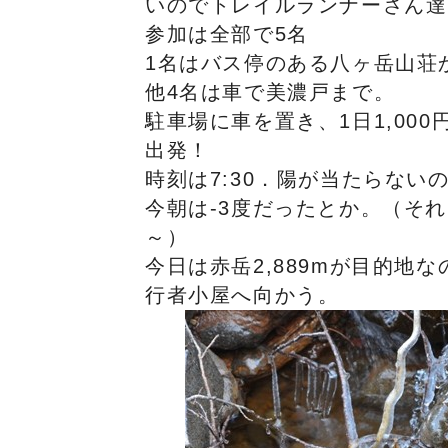
いのでトレイルランナーさん達
参加は全部で5名
1名はバス停のある八ヶ岳山荘か
他4名は車で美濃戸まで。
駐車場に車を置き、1日1,00
出発！
時刻は7:30．陽が当たらない
今朝は-3度だったとか。（そ
～）
今日は赤岳2,889mが目的地
行者小屋へ向かう。