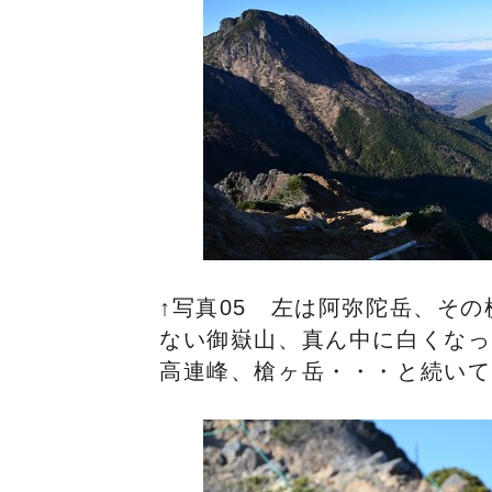
↑写真05 左は阿弥陀岳、そ
ない御嶽山、真ん中に白くなっ
高連峰、槍ヶ岳・・・と続いて