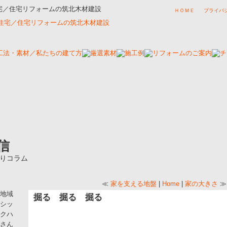
住宅／住宅リフォームの筑北木材建設
ＨＯＭＥ
プライバ
信
りコラム
≪
家を支える地盤
|
Home
|
家の大きさ
≫
地域
掘る 掘る 掘る
シッ
クハ
さん