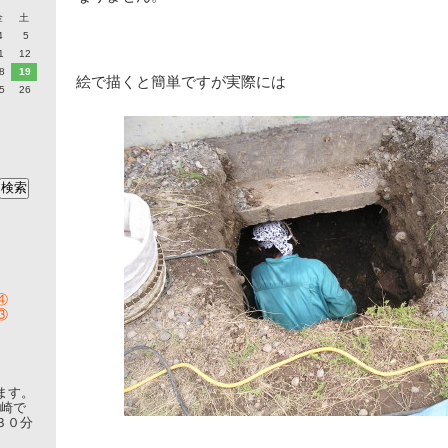
金
土
4
5
1
12
8
19
絵で描くと簡単ですが実際には
5
26
④
③
ます。
福崎で
３０分