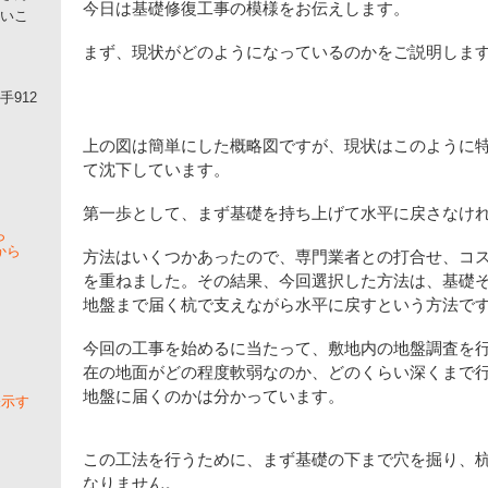
今日は基礎修復工事の模様をお伝えします。
いこ
まず、現状がどのようになっているのかをご説明しま
912
上の図は簡単にした概略図ですが、現状はこのように
て沈下しています。
第一歩として、まず基礎を持ち上げて水平に戻さなけ
ら
から
方法はいくつかあったので、専門業者との打合せ、コ
を重ねました。その結果、今回選択した方法は、基礎
地盤まで届く杭で支えながら水平に戻すという方法で
今回の工事を始めるに当たって、敷地内の地盤調査を
在の地面がどの程度軟弱なのか、どのくらい深くまで
地盤に届くのかは分かっています。
表示す
この工法を行うために、まず基礎の下まで穴を掘り、
なりません。