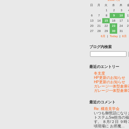
日
月
火
水
木
1
2
3
6
7
8
9
10
1
13
14
15
16
17
1
20
21
22
23
24
2
27
28
29
30
31
6月
|
Today
|
8月
ブログ内検索
最近のエントリー
冬支度
HP更新のお知らせ
HP更新のお知らせ
ガレージ一体型倉庫
ガレージ一体型倉庫
最近のコメント
Re: 構造見学会
いつも御世話になり
トステムSw担当の
す。 ８月/２日 ９時
頃現場に お邪魔...