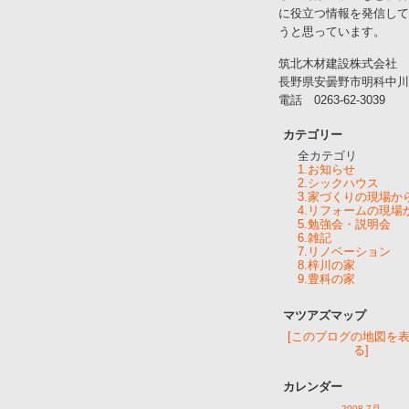
に役立つ情報を発信して
うと思っています。
筑北木材建設株式会社
長野県安曇野市明科中川手
電話 0263-62-3039
カテゴリー
全カテゴリ
1.お知らせ
2.シックハウス
3.家づくりの現場か
4.リフォームの現場
5.勉強会・説明会
6.雑記
7.リノベーション
8.梓川の家
9.豊科の家
マツアズマップ
[このブログの地図を
る]
カレンダー
2008 7月