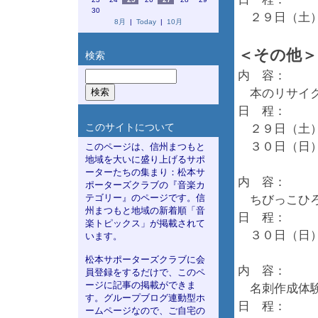
30
２９日（土）
8月
|
Today
|
10月
＜その他＞
検索
内 容：
本のリサイク
日 程：
このサイトについて
２９日（土）
３０日（日）
このページは、信州まつもと
地域を大いに盛り上げるサポ
ーターたちの集まり：松本サ
内 容：
ポーターズクラブの『音楽カ
テゴリー』のページです。信
ちびっこひろ
州まつもと地域の新着順「音
日 程：
楽トピックス」が掲載されて
３０日（日）
います。
松本サポーターズクラブに会
内 容：
員登録をするだけで、このペ
ージに記事の掲載ができま
名刺作成体験
す。グループブログ連動型ホ
日 程：
ームページなので、ご自宅の