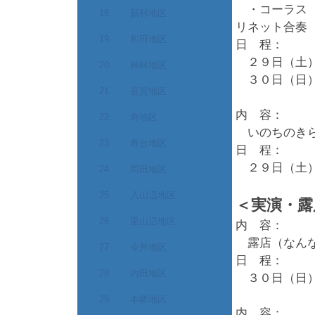
・コーラス 
18. 新村地区
リネット合奏
19. 和田地区
日 程：
２９日（土）
20. 神林地区
３０日（日）
21. 笹賀地区
内 容：
22. 寿地区
いのちのきら
23. 寿台地区
日 程：
２９日（土）
24. 岡田地区
25. 入山辺地区
＜実演・露
26. 里山辺地区
内 容：
露店（なんな
27. 今井地区
日 程：
28. 内田地区
３０日（日）
29. 本郷地区
内 容：