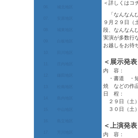
＜詳しくはコ
06. 城北地区
「なんなんひ
07. 安原地区
９月２９日（
段、なんなん
08. 城東地区
実演が多数行
09. 白板地区
お越しをお待
10. 田川地区
＜展示発表
11. 庄内地区
内 容：
12. 鎌田地区
・書道 ・短
焼 などの作
13. 松南地区
日 程：
14. 島内地区
２９日（土）
３０日（土）
15. 中山地区
16. 島立地区
＜上演発表
17. 芳川地区
内 容：