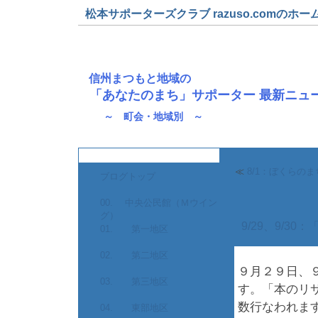
松本サポーターズクラブ razuso.comのホー
信州まつもと地域の
「あなたのまち」サポーター 最新ニュ
～ 町会・地域別 ～
≪
8/1：ぼくらの
ブログトップ
00. 中央公民館（Ｍウイン
グ）
9/29、9/
01. 第一地区
02. 第二地区
９月２９日、
03. 第三地区
す。「本のリ
数行なわれま
04. 東部地区