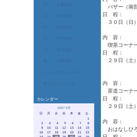
30. 本郷地区
バザー（南部
日 程：
31. 松原地区
３０日（日）
32. 四賀地区
内 容：
33. 梓川地区
喫茶コーナー
34. 奈川地区
日 程：
２９日（土）
35. 安曇地区
午後６
イベントカレンダー
内 容：
管理人のひとり言
茶道コーナー
日 程：
カレンダー
２９日（土）
2007 9月
日
月
火
水
木
金
土
1
内 容：
2
3
4
5
6
7
8
9
10
11
12
13
14
15
おはなしひろ
16
17
18
19
20
21
22
日 程：
23
24
25
26
27
28
29