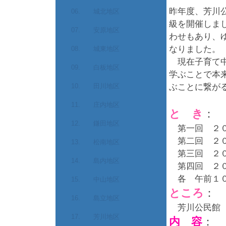
昨年度、芳川
06. 城北地区
級を開催しま
07. 安原地区
わせもあり、
なりました。
08. 城東地区
現在子育て中
09. 白板地区
学ぶことで本
10. 田川地区
ぶことに繋が
11. 庄内地区
と き
：
12. 鎌田地区
第一回 ２０
第二回 ２０
13. 松南地区
第三回 ２０
14. 島内地区
第四回 ２０
各 午前１０
15. 中山地区
ところ
：
16. 島立地区
芳川公民館
17. 芳川地区
内 容
：