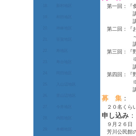
18. 新村地区
第一回：『食
講師：
19. 和田地区
講師：芳
20. 神林地区
第二回：『お
～パンと
21. 笹賀地区
講師：パ
22. 寿地区
第三回：『野
※野沢菜
23. 寿台地区
講師：芳
24. 岡田地区
第四回：『野
※野沢菜
25. 入山辺地区
講師：芳
26. 里山辺地区
募 集
：
２０名くら
27. 今井地区
申し込み
：
28. 内田地区
９月２６日（
29. 本郷地区
芳川公民館の