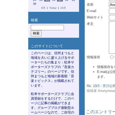
30
名前
8月
|
Today
|
10月
E-mail
Webサイト
検索
本文
このサイトについて
このページは、信州まつもと
情報保存
地域を大いに盛り上げるサポ
ーターたちの集まり：松本サ
ポーターズクラブの『音楽カ
情報保存を
テゴリー』のページです。信
E-mail
州まつもと地域の新着順「音
ます。
楽トピックス」が掲載されて
います。
Re: 10/3：芳
投稿者 Anonymous :
松本サポーターズクラブに会
員登録をするだけで、このペ
ージに記事の掲載ができま
す。グループブログ連動型ホ
このエントリー
ームページなので、ご自宅の