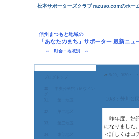
松本サポーターズクラブ razuso.comのホー
信州まつもと地域の
「あなたのまち」サポーター 最新ニュ
～ 町会・地域別 ～
≪
9/29、9/3
ブログトップ
00. 中央公民館（Ｍウイン
グ）
10/3：芳川
01. 第一地区
02. 第二地区
昨年度、好評
03. 第三地区
になりました
＜詳しくはコ
04. 東部地区