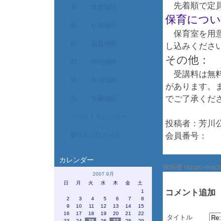
先着順で定員
30. 本郷地区
保育につ
31. 松原地区
保育室を用意
32. 四賀地区
し込みくださ
その他：
33. 梓川地区
受講料は無料
34. 奈川地区
があります。
でご了承くだ
35. 安曇地区
イベントカレンダー
投稿者：芳川
管理人のひとり言
会員番号：
カレンダー
投稿者 razuso-mach
2007 9月
日
月
火
水
木
金
土
コメント追加
1
2
3
4
5
6
7
8
9
10
11
12
13
14
15
16
17
18
19
20
21
22
タイトル
23
24
25
26
27
28
29