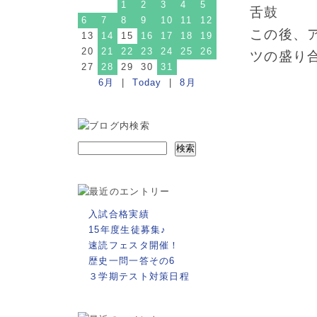
1
2
3
4
5
舌鼓
6
7
8
9
10
11
12
この後、
13
14
15
16
17
18
19
20
21
22
23
24
25
26
ツの盛り
27
28
29
30
31
6月
|
Today
|
8月
入試合格実績
15年度生徒募集♪
速読フェスタ開催！
歴史一問一答その6
３学期テスト対策日程