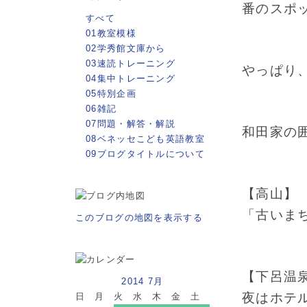
番のスポ
すべて
01教室模様
02学秀館文庫から
03速読トレーニング
やっぱり
04集中トレーニング
05特別企画
06雑記
07問題・解答・解説
和田家の
08ベネッセこども英語教室
09ブログタイトルについて
【高山】
「古いま
このブログの地図を表示する
【下呂温
2014 7月
夜はホテ
日
月
火
水
木
金
土