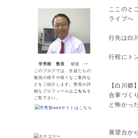
ここのと
ライブへ
行先は白
行程にト
学秀館 塾長
猪股 一
このブログでは、生徒たちの
勉強の様子や様々なご案内な
どをご紹介します。塾長の詳
【白川郷
細なプロフィールは
こちら
を
合掌づく
ご覧下さい。
と怖かっ
展望台か