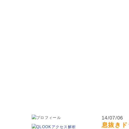
松本市・波田町・山形村・朝日村・安曇野市の小学生・中学
14/07/06
息抜きド