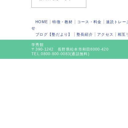
HOME
特徴・教材
コース・料金
速読トレー
せ
ブログ【塾だより】
塾長紹介
アクセス
相互
学秀館
〒390-1242 長野県松本市和田8000-420
TEL.0800-800-0083(通話無料)