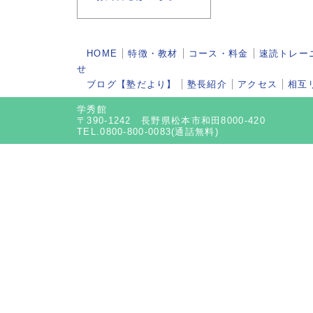
HOME
特徴・教材
コース・料金
速読トレー
せ
ブログ【塾だより】
塾長紹介
アクセス
相互
学秀館
〒390-1242 長野県松本市和田8000-420
TEL.0800-800-0083(通話無料)