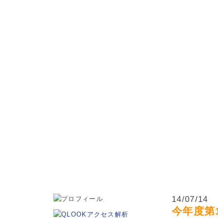
松本市・波田町・山形村・朝日村・安曇野市の小学生・中学
14/07/14
今年度第