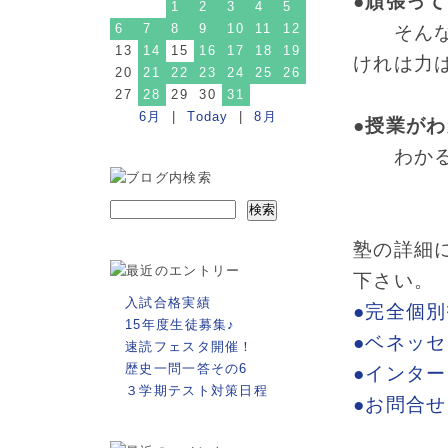
●頑張っ
1
2
3
4
5
6
7
8
9
10
11
12
そんなこ
13
14
15
16
17
18
19
けれは力
20
21
22
23
24
25
26
27
28
29
30
31
6月
|
Today
|
8月
●授業が
わかる
塾の詳細
下さい。
入試合格実績
●完全個
15年度生徒募集♪
●ベネッ
速読フェスタ開催！
歴史一問一答その6
●インタ
３学期テスト対策日程
●お問合