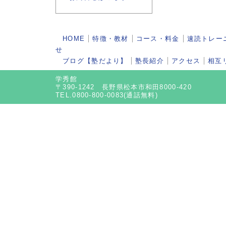
HOME
特徴・教材
コース・料金
速読トレー
せ
ブログ【塾だより】
塾長紹介
アクセス
相互
学秀館
〒390-1242 長野県松本市和田8000-420
TEL.0800-800-0083(通話無料)