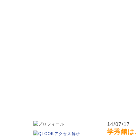
松本市・波田町・山形村・朝日村・安曇野市の小学生・中学
14/07/17
学秀館は