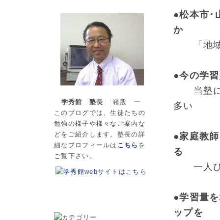
●松本市･
か
「地域一
●今の学
当塾に転
学秀館 塾長
猪股 一
多い
このブログでは、生徒たちの
勉強の様子や様々なご案内な
どをご紹介します。塾長の詳
●家庭教
細なプロフィールは
こちら
を
る
ご覧下さい。
一人ひと
●学習量
ップを