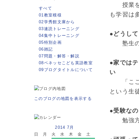
授業をせ
すべて
も学習は
01教室模様
02学秀館文庫から
03速読トレーニング
●どうし
04集中トレーニング
05特別企画
塾生の9
06雑記
07問題・解答・解説
●家では
08ベネッセこども英語教室
09ブログタイトルについて
い
「ここに
という生
このブログの地図を表示する
●受験な
勉強方法
2014 7月
日
月
火
水
木
金
土