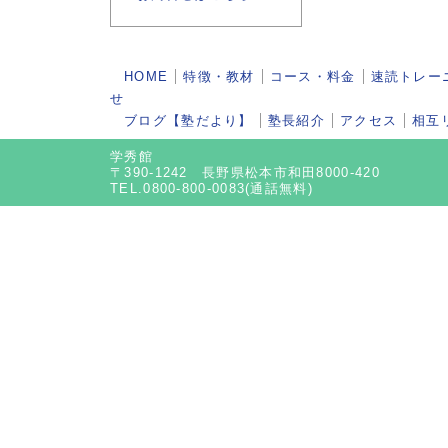
HOME
特徴・教材
コース・料金
速読トレー
せ
ブログ【塾だより】
塾長紹介
アクセス
相互
学秀館
〒390-1242 長野県松本市和田8000-420
TEL.0800-800-0083(通話無料)