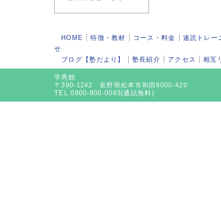
HOME
特徴・教材
コース・料金
速読トレー
せ
ブログ【塾だより】
塾長紹介
アクセス
相互
学秀館
〒390-1242 長野県松本市和田8000-420
TEL.0800-800-0083(通話無料)