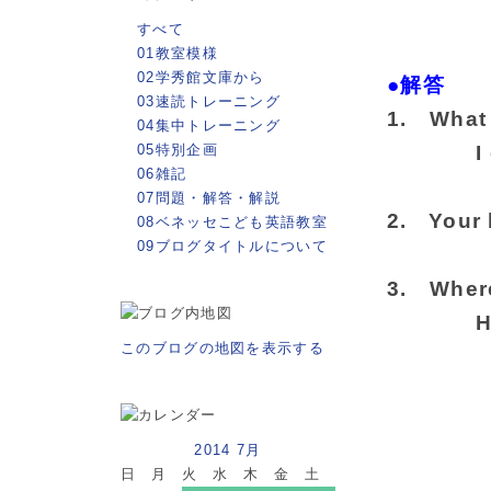
すべて
01教室模様
02学秀館文庫から
●解答
03速読トレーニング
1. What 
04集中トレーニング
05特別企画
I eat
06雑記
07問題・解答・解説
2. Your 
08ベネッセこども英語教室
09ブログタイトルについて
3. Where
He 
このブログの地図を表示する
2014 7月
日
月
火
水
木
金
土