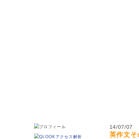
松本市・波田町・山形村・朝日村・安曇野市の小学生・中学
14/07/07
英作文そ