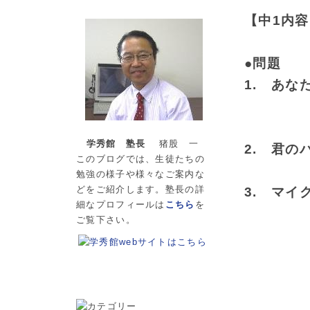
【中1内
●問題
1. あ
正午
学秀館 塾長
猪股 一
2. 君
このブログでは、生徒たちの
勉強の様子や様々なご案内な
どをご紹介します。塾長の詳
3. マイ
細なプロフィールは
こちら
を
彼は自
ご覧下さい。