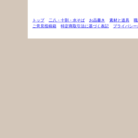
トップ
二八・十割・水そば
お品書き
素材と道具
職
ご意見投稿箱
特定商取引法に基づく表記
プライバシー
(C)2008 Teuchi