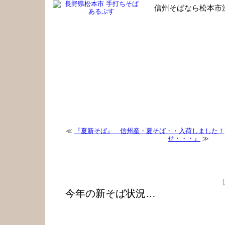
信州そばなら松本市
手打ちそば あるぷす 職人のひとり言
≪
『夏新そば』 信州産・夏そば・・入荷しました！
せ・・・』
≫
『今年の新そば状況…価格改定のお知らせ』
[
今年の新そば状況…