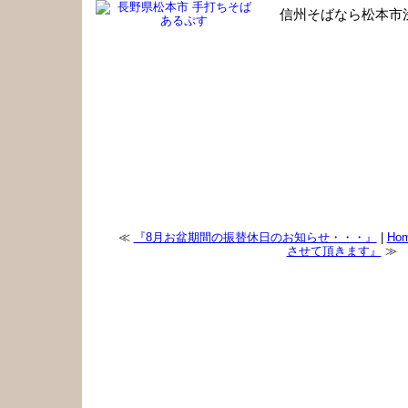
信州そばなら松本市
手打ちそば あるぷす 職人のひとり言
≪
『8月お盆期間の振替休日のお知らせ・・・』
|
Ho
させて頂きます』
≫
『今年も、信州産夏新そば入荷しました！』