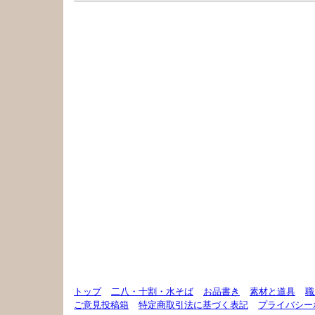
トップ
二八・十割・水そば
お品書き
素材と道具
職
ご意見投稿箱
特定商取引法に基づく表記
プライバシー