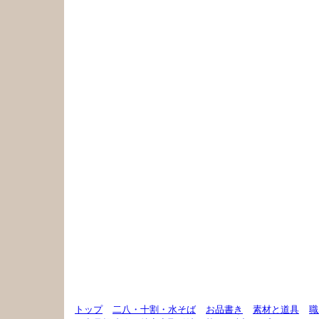
トップ
二八・十割・水そば
お品書き
素材と道具
職