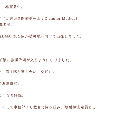
６ 地震発生。
災害派遣医療チーム：Disaster Medical
へ待機要請。
院DMAT第１隊が被災地へ向けて出発しました。
り頻繁に救援依頼が入るようになりました。
途中、第１隊と落ち合い、交代）。
の派遣依頼。
２０：３０帰院。
、そして事務部より数名で隊を組み、放射線測定員とし