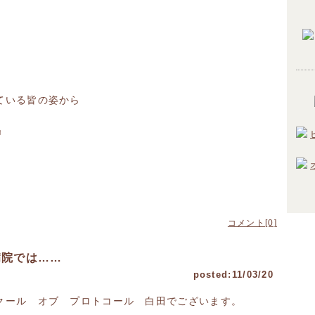
ている皆の姿から
♬
コメント[0]
病院では……
posted:11/03/20
クール オブ プロトコール 白田でございます。