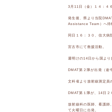
3月11日（金）１４：４
発生後、県より当院DMAT（
Assistance Team）
同日１６：３０、信大病
宮古市にて救援活動。
週明けの14日から国よ
DMAT第２隊が出発（
文科省より放射線測定員
DMAT第１隊が、14日
放射線科の医師、看護師
て火曜日に出発。