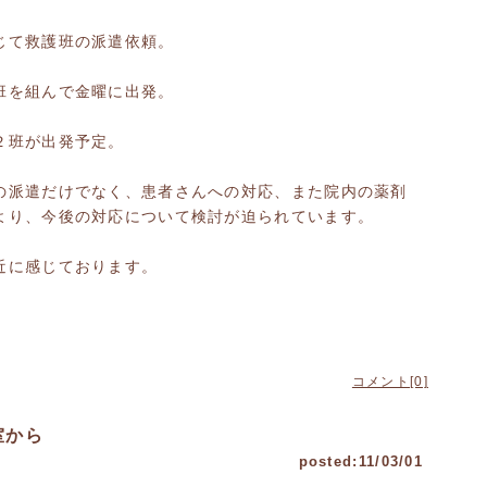
じて救護班の派遣依頼。
班を組んで金曜に出発。
２班が出発予定。
の派遣だけでなく、患者さんへの対応、また院内の薬剤
より、今後の対応について検討が迫られています。
近に感じております。
コメント[0]
室から
posted:11/03/01