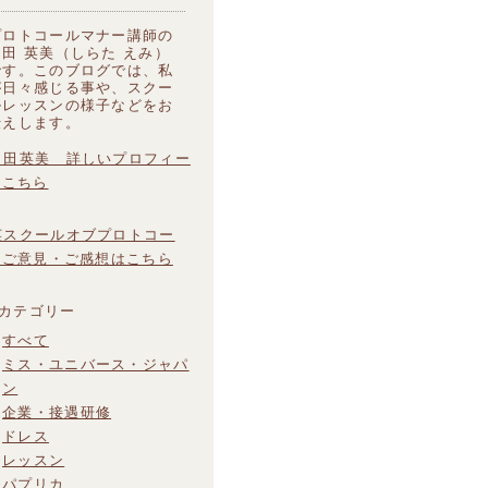
プロトコールマナー講師の
白田 英美（しらた えみ）
です。このブログでは、私
が日々感じる事や、スクー
ルレッスンの様子などをお
伝えします。
すべて
ミス・ユニバース・ジャパ
ン
企業・接遇研修
ドレス
レッスン
パプリカ