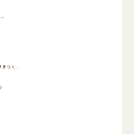
^
ません。
め