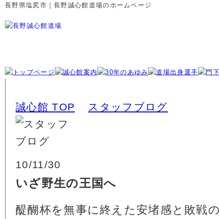
長野県塩尻市｜長野誠心館道場のホームページ
誠心館 TOP
スタッフブログ
10/11/30
いざ野生の王国へ
醍醐杯を無事に終えた安堵感と敗戦