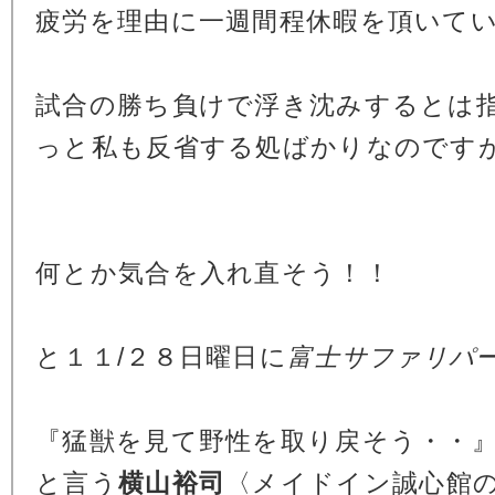
疲労を理由に一週間程休暇を頂いて
試合の勝ち負けで浮き沈みするとは
っと私も反省する処ばかりなのです
何とか気合を入れ直そう！！
と１１/２８日曜日に
富士サファリパ
『猛獣を見て野性を取り戻そう・・
と言う
横山裕司
〈メイドイン誠心館