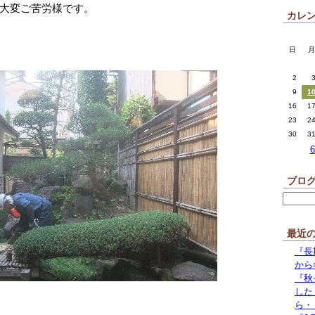
大変ご苦労様です。
カレ
日
月
2
9
1
16
1
23
2
30
3
ブロ
最近
『長
から
『秋
した
ら・