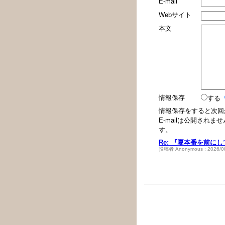
E-mail
Webサイト
本文
情報保存
する
情報保存をすると次回
E-mailは公開され
す。
Re: 『夏本番を前
投稿者 Anonymous : 2026/08
トラックバック