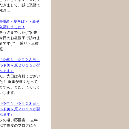
だきまして、誠に恐縮で
念...
: 信州産・夏そば・・新そ
入荷しました！
そうさまでした(^^)/ 先
今日のお昼親子で訪れま
者です(^^ゞ 盛り・三種
...
: 『今年も、今月２８日・
ルド美ヶ原２０１５が開
れます』
ん、先日は有難うござい
た！ 返事が遅くなって
ますん、また、よろしく
いします。
: 『今年も、今月２８日・
ルド美ヶ原２０１５が開
れます』
ツの凄い応援姿！ 去年
ぷす蕎麦のブログにも