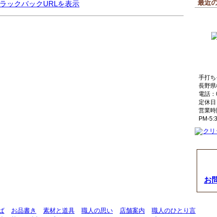
最近
ラックバックURLを表示
手打ち
長野県
電話：02
定休日
営業時間
PM-5:
お
ば
お品書き
素材と道具
職人の思い
店舗案内
職人のひとり言