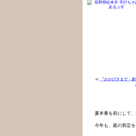
手打ちそば ある
≪
『おかげさまで・創
『夏本番を前にして
と…』
夏本番を前にして、
今年も、庭の剪定を