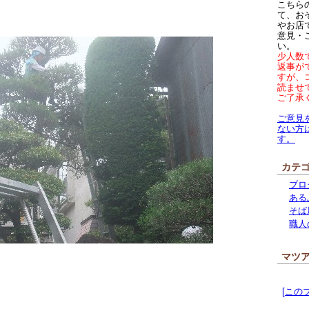
こちら
て、お
やお店
意見・
い。
少人数
返事が
すが、
読ませ
ご了承
ご意見
ない方
す。
カテ
ブロ
ある
そば
職人
マツ
[この