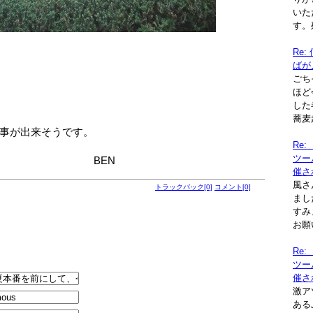
いた
す。残
Re
ばが
ごち
ほど
した
蕎麦超
事が出来そうです。
Re
ツー
EN
催さ
風さ
トラックバック[0]
コメント[0]
まし
すみ
お願
Re
ツー
催さ
激ア
ある