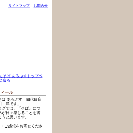
サイトマップ
お問合せ
フィール
そば あるぷす 四代目店
川 洋です。
ログでは、『そば』につ
私が日々感じることを書
こうと思います。
見・ご感想をお寄せくださ