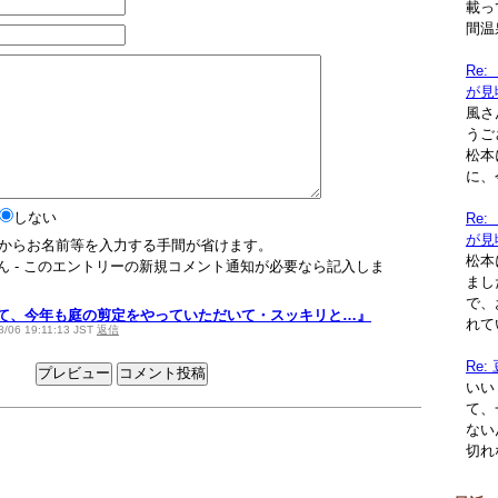
載っ
間温
Re
が見
風さ
うご
松本
に、
しない
Re
が見
からお名前等を入力する手間が省けます。
松本
ません - このエントリーの新規コメント通知が必要なら記入しま
まし
で、
にして、今年も庭の剪定をやっていただいて・スッキリと…』
れて
/06 19:11:13 JST
返信
Re
いい
て、
ない
切れ