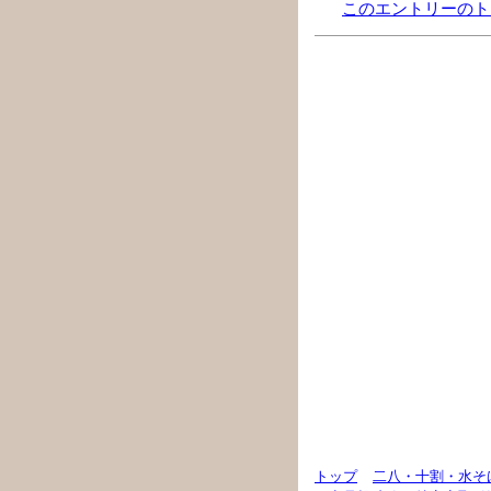
このエントリーのト
トップ
二八・十割・水そ