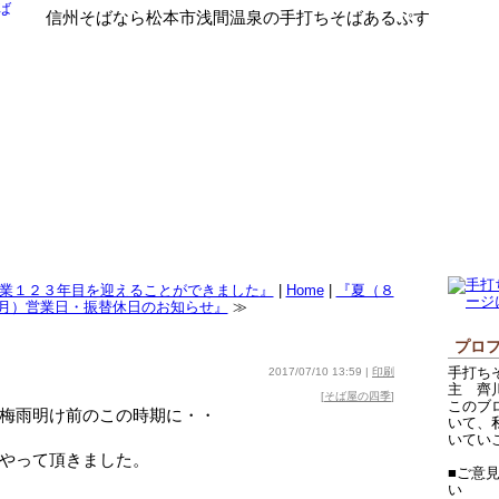
信州そばなら松本市浅間温泉の手打ちそばあるぷす
ぷす 職人のひとり言
業１２３年目を迎えることができました』
|
Home
|
『夏（８
月）営業日・振替休日のお知らせ』
≫
、今年も庭の剪定をやっていただいて・スッキリ
プロ
手打ち
2017/07/10 13:59 |
印刷
主 齊
[
そば屋の四季
]
このブ
梅雨明け前のこの時期に・・
いて、
いてい
やって頂きました。
■ご意
い