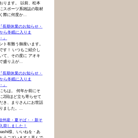
おります。 以前、松本
にスポーツ系雑誌の取材
く際に何度か...
: 『長期休業のお知らせ・
月から冬眠に入りま
・』
ント有難う御座います。
です！ いつもご紹介し
いて、その度に アオキ
で盛り上が...
: 『長期休業のお知らせ・
月から冬眠に入りま
・』
にちは。 何年か前にそ
に2回ほど立ち寄らせて
だき、まりさんにお世話
りました。...
: 信州産・夏そば・・新そ
入荷しました！
ahashi様、いいねを・あ
とうございます！喜んで