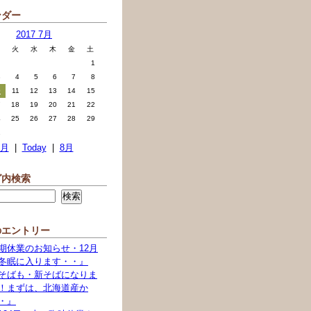
ンダー
2017 7月
火
水
木
金
土
1
3
4
5
6
7
8
0
11
12
13
14
15
7
18
19
20
21
22
4
25
26
27
28
29
1
6月
|
Today
|
8月
グ内検索
のエントリー
期休業のお知らせ・12月
冬眠に入ります・・』
そばも・新そばになりま
！まずは、北海道産か
・』