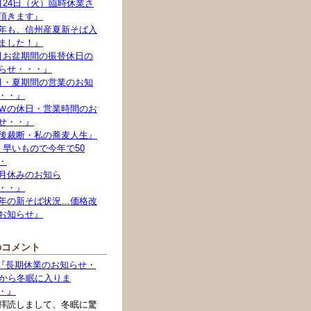
月24日（火）臨時休業さ
頂きます』
年も、信州産夏新そば入
ました！』
月お盆期間の振替休日の
らせ・・・』
月・夏期間の営業のお知
・・』
Ｗの休日・営業時間のお
せ・・』
後裁断・私の蕎麦人生』
）早いもので今年で50
・
月休みのお知ら
・・』
年の新そば状況…価格改
お知らせ』
のコメント
: 『長期休業のお知らせ・
月から冬眠に入りま
・』
拝読しまして、冬眠に驚