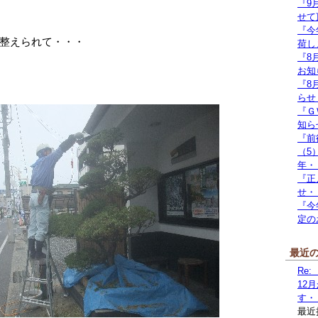
『9
せて
『今
整えられて・・・
荷し
『8
お知
『8
らせ
『Ｇ
知ら
『前
（5
年・
『正
せ・
『今
定の
最近
Re
12
す・
最近