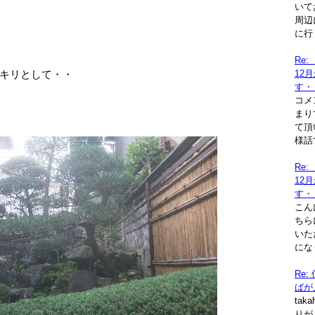
いて
周辺
に行
Re
キリとして・・
12
す・
コメ
まり
て頂
様話
Re
12
す・
こん
ちら
いた
にな
Re
ばが
tak
りが