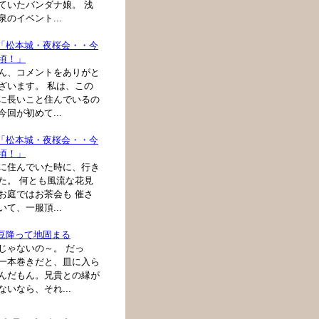
ていたバンダナ娘。 浅
泉のイベント...
: 「松本城・夜桜会・・今
頃！」
ん、コメントをありがと
ざいます。 私は、この
に長いこと住んでいるの
今回が初めて...
: 「松本城・夜桜会・・今
頃！」
に住んでいた時に、行き
た。 何とも風流な花見
お庭ではお茶会も 催さ
いて、一服頂...
: 豆降って地固まる
じゃないの～。 だっ
一本巻きだと、皿に入ら
んだもん。兄貴との縁が
ないなら、それ...