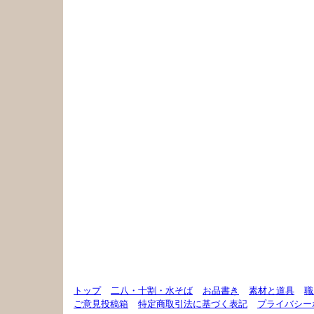
トップ
二八・十割・水そば
お品書き
素材と道具
職
ご意見投稿箱
特定商取引法に基づく表記
プライバシー