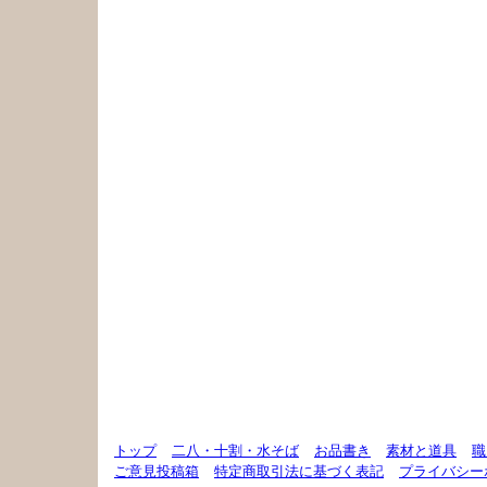
トップ
二八・十割・水そば
お品書き
素材と道具
職
ご意見投稿箱
特定商取引法に基づく表記
プライバシー