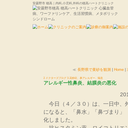
安曇野市 穂高｜内科,小児科,外科の穂高ハートクリニック
≪
長野県で黄砂を観測
|
Home
|
2.ドクターズブログ
3.花粉症、鼻アレルギー、喘息
アレルギー性鼻炎、結膜炎の悪化
201
今日（４／３０）は、一日中、
になると、「鼻水」「鼻づまり」
化しました。
抗ヒスタミン薬、ロイコトリエ