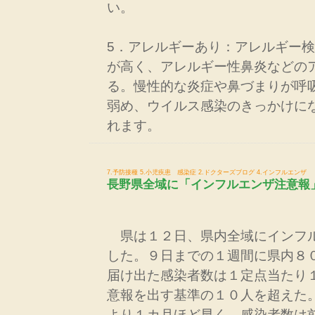
い。
5．アレルギーあり：アレルギー
が高く、アレルギー性鼻炎などの
る。慢性的な炎症や鼻づまりが呼
弱め、ウイルス感染のきっかけに
れます。
7.予防接種
5.小児疾患 感染症
2.ドクターズブログ
4.インフルエンザ
長野県全域に「インフルエンザ注意報
県は１２日、県内全域にインフ
した。９日までの１週間に県内８
届け出た感染者数は１定点当たり
意報を出す基準の１０人を超えた
より１カ月ほど早く、感染者数は