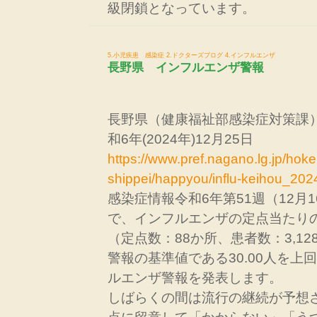
級閉鎖となっています。
5.小児疾患 感染症
2.ドクターズブログ
4.インフルエンザ
長野県 インフルエンザ警報
長野県（健康福祉部感染症対策課
和6年(2024年)12月25日
https://www.pref.nagano.lg.jp/hoke
shippei/happyou/influ-keihou_202
感染症情報令和6年第51週（12月1
で、インフルエンザの定点当たりの患
（定点数：88か所、患者数：3,1
警報の基準値である30.00人を上
ルエンザ警報を発表します。
しばらくの間は流行の継続が予想