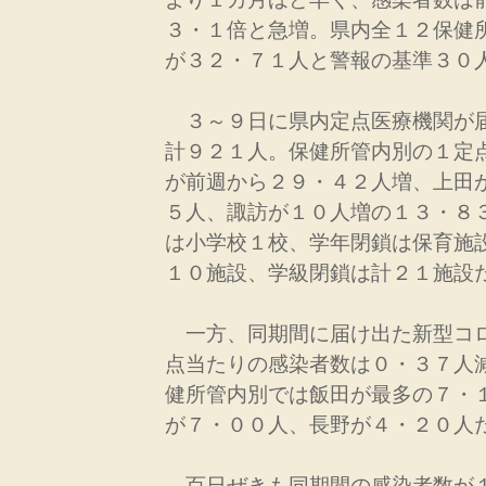
３・１倍と急増。県内全１２保健
が３２・７１人と警報の基準３０
３～９日に県内定点医療機関が
計９２１人。保健所管内別の１定
が前週から２９・４２人増、上田
５人、諏訪が１０人増の１３・８
は小学校１校、学年閉鎖は保育施
１０施設、学級閉鎖は計２１施設
一方、同期間に届け出た新型コ
点当たりの感染者数は０・３７人
健所管内別では飯田が最多の７・
が７・００人、長野が４・２０人
百日ぜきも同期間の感染者数が