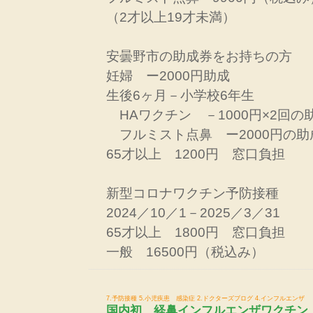
（2才以上19才未満）
安曇野市の助成券をお持ちの方
妊婦 ー2000円助成
生後6ヶ月－小学校6年生
HAワクチン －1000円×2回の
フルミスト点鼻 ー2000円の助
65才以上 1200円 窓口負担
新型コロナワクチン予防接種
2024／10／1－2025／3／31
65才以上 1800円 窓口負担
一般 16500円（税込み）
7.予防接種
5.小児疾患 感染症
2.ドクターズブログ
4.インフルエンザ
国内初 経鼻インフルエンザワクチン