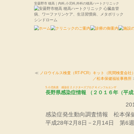
安曇野市 穂高｜内科,小児科,外科の穂高ハートクリニック
≪
ノロウイルス検査（RT-PCR）キット（民間検査会社
／松本保健福祉事務所
5.小児疾患 感染症
2.ドクターズブログ
4.インフルエンザ
長野県感染症情報 （２０１６年（平成
201
感染症発生動向調査情報 松本保
平成28年2月8日－2月14日 第6