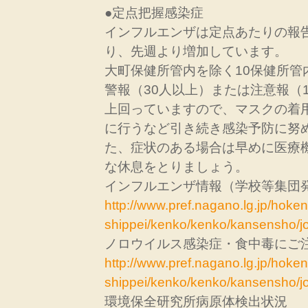
●定点把握感染症
インフルエンザは定点あたりの報告数
り、先週より増加しています。
大町保健所管内を除く10保健所管
警報（30人以上）または注意報（
上回っていますので、マスクの着
に行うなど引き続き感染予防に努
た、症状のある場合は早めに医療
な休息をとりましょう。
インフルエンザ情報（学校等集団
http://www.pref.nagano.lg.jp/hoken
shippei/kenko/kenko/kansensho/joh
ノロウイルス感染症・食中毒にご
http://www.pref.nagano.lg.jp/hoken
shippei/kenko/kenko/kansensho/jo
環境保全研究所病原体検出状況