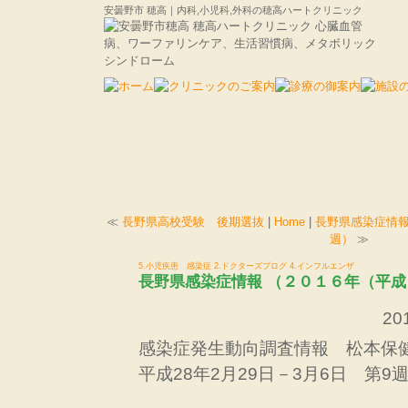
安曇野市 穂高｜内科,小児科,外科の穂高ハートクリニック
≪
長野県高校受験 後期選抜
|
Home
|
長野県感染症情報
週）
≫
5.小児疾患 感染症
2.ドクターズブログ
4.インフルエンザ
長野県感染症情報 （２０１６年（平成
201
感染症発生動向調査情報 松本保
平成28年2月29日－3月6日 第9