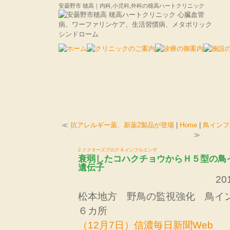
安曇野市 穂高｜内科,小児科,外科の穂高ハートクリニック
≪
抗アレルギー薬、新薬2製品が登場
|
Home
|
鳥インフ
≫
2.ドクターズブログ
4.インフルエンザ
衰弱したコハクチョウからＨ５型の鳥
遺伝子
201
松本地方 野鳥の監視強化 鳥イ
６カ所
（12月7日）信濃毎日新聞Web