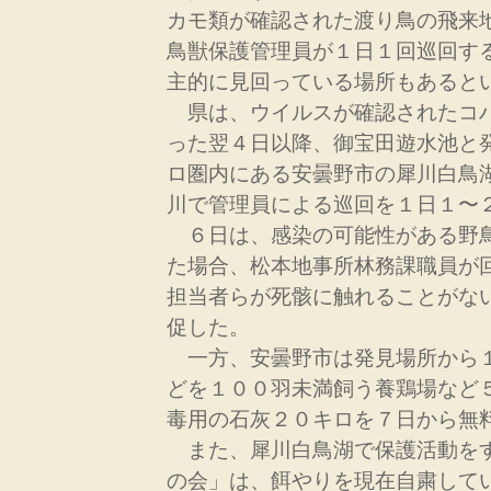
カモ類が確認された渡り鳥の飛来
鳥獣保護管理員が１日１回巡回す
主的に見回っている場所もあると
県は、ウイルスが確認されたコ
った翌４日以降、御宝田遊水池と
ロ圏内にある安曇野市の犀川白鳥
川で管理員による巡回を１日１〜
６日は、感染の可能性がある野
た場合、松本地事所林務課職員が
担当者らが死骸に触れることがな
促した。
一方、安曇野市は発見場所から
どを１００羽未満飼う養鶏場など
毒用の石灰２０キロを７日から無
また、犀川白鳥湖で保護活動を
の会」は、餌やりを現在自粛して