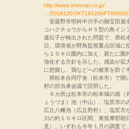
http://www.shinmai.co.jp/
…/20161207/KT161206FTI09003
安曇野市明科中川手の御宝田遊
コハクチョウからＨ５型の鳥イン
遺伝子が検出された問題で、県松
日、環境省が野鳥監視重点区域に
ら１０キロ圏内に加え、新たに圏
強化する方針を示した。感染が拡
に把握し、鶏などへの被害を防ぐ
県松本合同庁舎（松本市）で開
村の担当者会議で説明した。
６カ所は松本市の松本城の堀（
ょうづま）池（中山）、塩尻市の
広丘八幡池（広丘野村）、塩尻市
川の約１０キロ区間、東筑摩郡朝
見）。いずれも今年１月の調査で