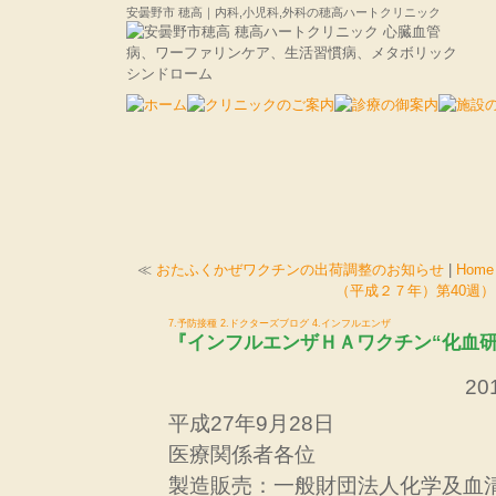
安曇野市 穂高｜内科,小児科,外科の穂高ハートクリニック
≪
おたふくかぜワクチンの出荷調整のお知らせ
|
Home
（平成２７年）第40週）
7.予防接種
2.ドクターズブログ
4.インフルエンザ
『インフルエンザＨＡワクチン“化血研
201
平成27年9月28日
医療関係者各位
製造販売：一般財団法人化学及血